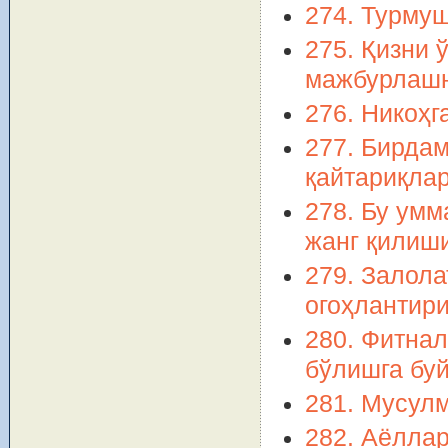
274. Турмуш
275. Қизни 
мажбурлашн
276. Никоҳг
277. Бирда
қайтариқла
278. Бу умм
жанг қилиш
279. Залола
огоҳлантир
280. Фитнал
бўлишга бу
281. Мусулм
282. Аёлла