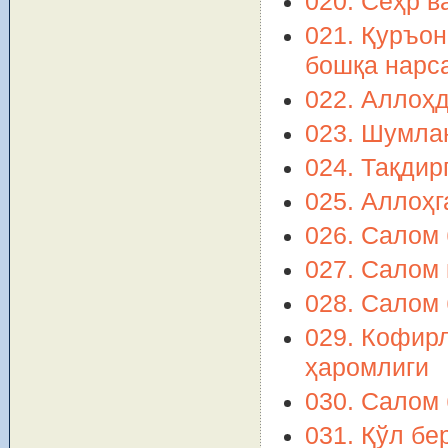
020. Сеҳр в
021. Қуръон
бошқа нарс
022. Аллоҳ
023. Шумл
024. Тақдир
025. Аллоҳг
026. Салом
027. Салом
028. Салом
029. Кофир
ҳаромлиги
030. Салом 
031. Қўл бе