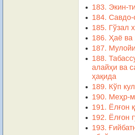
183. Экин-т
184. Савдо-
185. Гўзал 
186. Ҳаё ва
187. Мулой
188. Табас
алайҳи ва с
ҳақида
189. Кўп ку
190. Меҳр-
191. Ёлғон 
192. Ёлғон 
193. Ғийбат