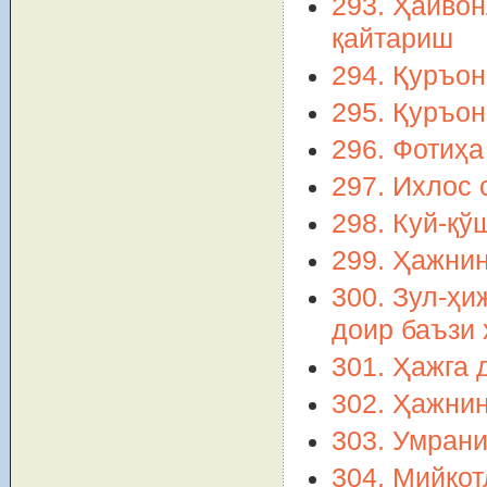
293. Ҳайво
қайтариш
294. Қуръо
295. Қуръон
296. Фотиҳа
297. Ихлос 
298. Куй-қў
299. Ҳажни
300. Зул-ҳи
доир баъзи
301. Ҳажга 
302. Ҳажни
303. Умран
304. Мийқот