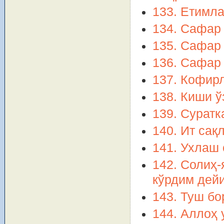
133. Етимл
134. Сафар 
135. Сафар 
136. Сафар 
137. Кофир
138. Киши ў
139. Суратк
140. Ит сақ
141. Ухлаш 
142. Солиҳ-
кўрдим дей
143. Туш бо
144. Аллоҳ