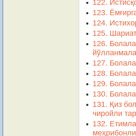
122. Истисқ
123. Ёмғирг
124. Истихо
125. Шариат
126. Болала
йўлланмал
127. Болала
128. Болала
129. Болала
130. Болала
131. Қиз бо
чиройли та
132. Етимла
меҳрибонли