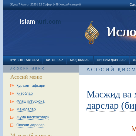
Саҳ
Жума 7 Август 2026 | 22 Сафар 1448 Ҳижрий-қамарий
islam
nuri
.com
ҚУРЪОН ТАФСИРИ
КИТОБЛАР
МАҚОЛАЛАР
ОВОЗЛИ ДАРСЛАР
Ж
АСОСИЙ МЕНЮ
АСОСИЙ ҚИС
Асосий меню
Қуръон тафсири
Масжид ва 
Китоблар
Флаш кутубхона
дарслар (би
Мақолалар
Жума насиҳатлари
Овозли дарслар
М
Махсус бўлимлар