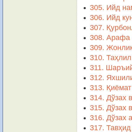
305. Ийд на
306. Ийд ку
307. Қурбон
308. Арафа 
309. Жонлиқ
310. Таҳли
311. Шаръи
312. Яхшили
313. Қиёмат
314. Дўзах 
315. Дўзах 
316. Дўзах 
317. Тавҳид