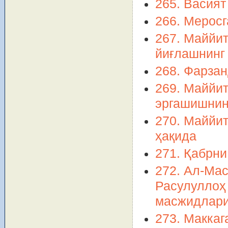
265. Васият
266. Меросг
267. Маййит
йиғлашнинг
268. Фарза
269. Маййит
эргашишнинг
270. Маййит
ҳақида
271. Қабрни
272. Ал-Ма
Расулуллоҳ
масжидлари
273. Маккаг