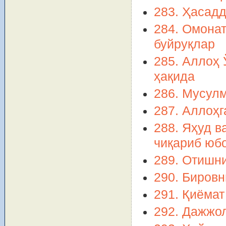
283. Ҳасад
284. Омонат
буйруқлар
285. Аллоҳ 
ҳақида
286. Мусул
287. Аллоҳг
288. Яҳуд 
чиқариб юб
289. Отишни
290. Биров
291. Қиёма
292. Дажжо