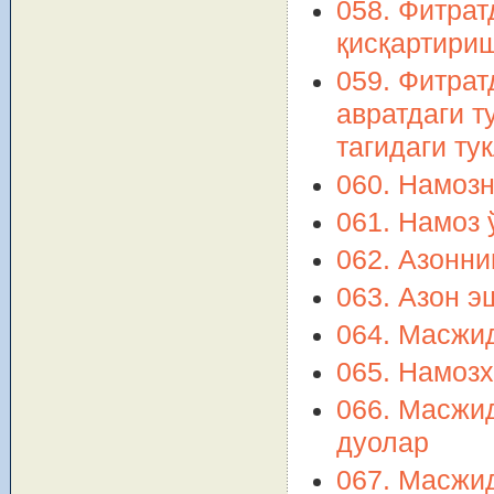
058. Фитрат
қисқартири
059. Фитрат
авратдаги т
тагидаги т
060. Намоз
061. Намоз 
062. Азонни
063. Азон э
064. Масжи
065. Намоз
066. Масжид
дуолар
067. Масжид