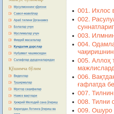
Мусулмоннинг қўрғони
001. Ихлос 
Савол-жавоблар
002. Расул
Араб тилини ўрганамиз
суннатлари
Болалар учун
Муслималар учун
003. Илмни
Фиқҳий масалалар
004. Одамл
Кундалик дарслар
чақиришнин
Нубувват чашмасидан
005. Аллоҳ 
Салафлар дурдоналаридан
мажлислард
Қўшимча бўлим
006. Вақтд
Видеолар
Туширмалар
ғафлатда б
Мухтор саҳифалар
007. Тилнин
Намоз вақтлари
008. Тилни 
Ҳижрий Мелодий сана ўгириш
009. Ошуро 
Кирилдан Лотинга ўгириш ва