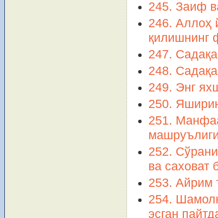
245. Заиф 
246. Аллоҳ 
қилишнинг 
247. Садақа
248. Садақа
249. Энг ях
250. Яшири
251. Манфа
машруълиг
252. Сўран
ва саховат 
253. Айрим 
254. Шамол
эсган пайтд