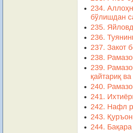
234. Аллоҳн
бўлишдан с
235. Яйловд
236. Туянин
237. Закот 
238. Рамазо
239. Рамазо
қайтариқ ва
240. Рамаз
241. Ихтиёр
242. Нафл р
243. Қуръо
244. Бақар