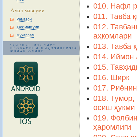
акси
010. Нафл р
Амал мавсуми
011. Тавба 
Рамазон
012. Тавбан
Ҳаж мавсуми
аҳкомлари
Муҳаррам
013. Тавба 
"ҲИСНУЛ МУСЛИМ"
ИЛОВАСИНИ ЖИҲОЗИНГИЗГА
ЮКЛАБ ОЛИНГ
014. Иймон
015. Тавҳид
016. Ширк
017. Риёнин
018. Тумор,
осиш ҳукми
019. Фолби
ҳаромлиги