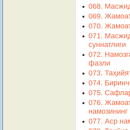
068. Масжид
069. Жамоа
070. Жамоа
071. Масжи
суннатлиги
072. Намозг
фазли
073. Таҳий
074. Бирин
075. Сафла
076. Жамоа
намозининг
077. Аср на