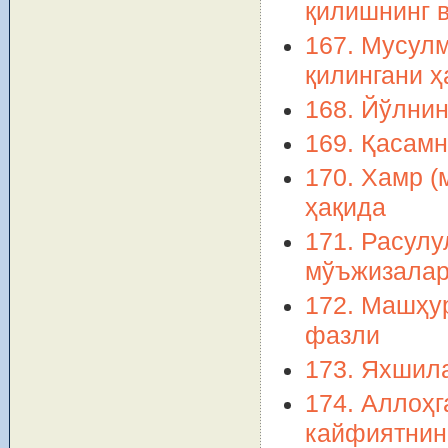
қилишнинг 
167. Мусул
қилингани ҳ
168. Йўлнин
169. Қасам
170. Хамр (
ҳақида
171. Расул
мўъжизала
172. Машҳу
фазли
173. Яхшил
174. Аллоҳг
кайфиятнин