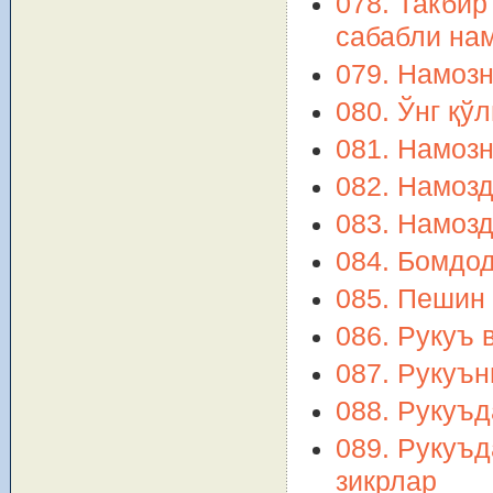
078. Такбир
сабабли на
079. Намозн
080. Ўнг қў
081. Намоз
082. Намоз
083. Намозд
084. Бомдод
085. Пешин 
086. Рукуъ 
087. Рукуън
088. Рукуъд
089. Рукуъд
зикрлар