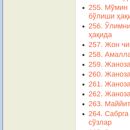
255. Мўмин
бўлиши ҳақ
256. Ўлимни
ҳақида
257. Жон чи
258. Амалл
259. Жаноза
260. Жаноза
261. Жаноз
262. Жаноза
263. Маййи
264. Сабрга
сўзлар