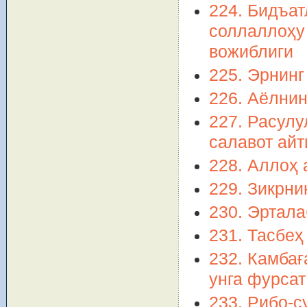
224. Бидъа
соллаллоҳу
вожиблиги
225. Эрнинг
226. Аёлнин
227. Расулу
салавот ай
228. Аллоҳ 
229. Зикрни
230. Эртала
231. Тасбеҳ
232. Камбағ
унга фурса
233. Рибо-с