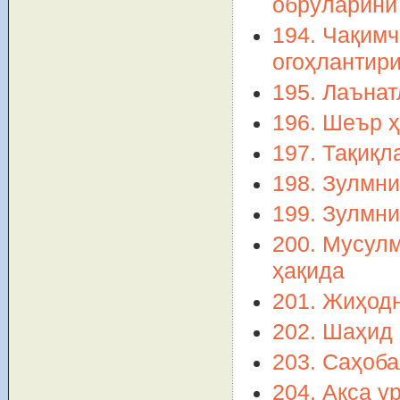
обрўларини
194. Чақимч
огоҳлантир
195. Лаъна
196. Шеър 
197. Тақиқл
198. Зулмни
199. Зулмни
200. Мусул
ҳақида
201. Жиҳод
202. Шаҳид
203. Саҳоба
204. Акса у