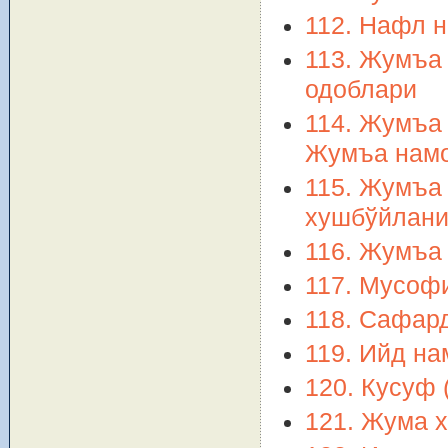
112. Нафл 
113. Жумъа 
одоблари
114. Жумъа 
Жумъа намо
115. Жумъа 
хушбўйлан
116. Жумъа 
117. Мусоф
118. Сафар
119. Ийд на
120. Кусуф 
121. Жума х