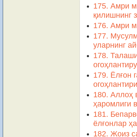
175. Амри м
қилишнинг 
176. Амри 
177. Мусул
уларнинг а
178. Талаш
огоҳлантир
179. Ёлғон 
огоҳлантир
180. Аллоҳ 
ҳаромлиги 
181. Бепарв
ёлғонлар ҳ
182. Жоиз с