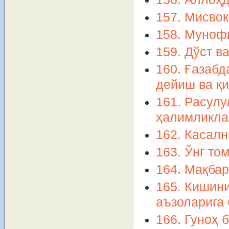
157. Мисвок
158. Муноф
159. Дўст в
160. Ғазабд
дейиш ва қи
161. Расул
ҳалимликлар
162. Касалн
163. Ўнг то
164. Мақбар
165. Кишини
аъзоларига 
166. Гуноҳ 