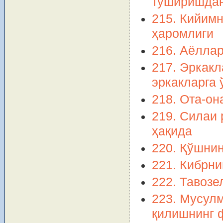
туширишдан
215. Кийимн
ҳаромлиги
216. Аёллар
217. Эркакл
эркакларга
218. Ота-он
219. Силаи
ҳақида
220. Қўшнин
221. Кибрни
222. Тавозе
223. Мусул
қилишнинг 