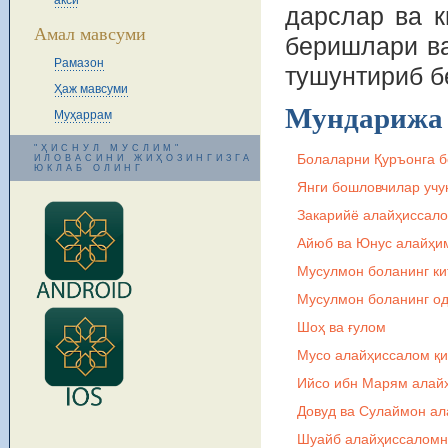
акси
дарслар ва 
Амал мавсуми
беришлари ва
Рамазон
тушунтириб б
Ҳаж мавсуми
Мундарижа
Муҳаррам
"ҲИСНУЛ МУСЛИМ"
Болаларни Қуръонга б
ИЛОВАСИНИ ЖИҲОЗИНГИЗГА
ЮКЛАБ ОЛИНГ
Янги бошловчилар учу
Закарийё алайҳиссало
Айюб ва Юнус алайҳи
Мусулмон боланинг ки
Мусулмон боланинг од
Шоҳ ва ғулом
Мусо алайҳиссалом қи
Ийсо ибн Марям алайҳ
Довуд ва Сулаймон а
Шуайб алайҳиссаломн