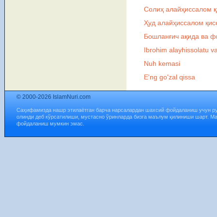
Солиҳ алайҳиссалом қ
Ҳуд алайҳиссалом қис
Бошланғич ақида ва ф
Ibrohim alayhissolatu v
Nuh kemasi
E'ng go'zal qissa
© 2000-2026 IslamNuri.com
Саҳифамизда нашр этилаётган барча нарсалардан шахсий фойдаланиш учун р
олинди деб кўрсатилиши, мустасно ўринларда бизга маълум қилиниши шарт. М
фойдаланиш мумкин эмас.