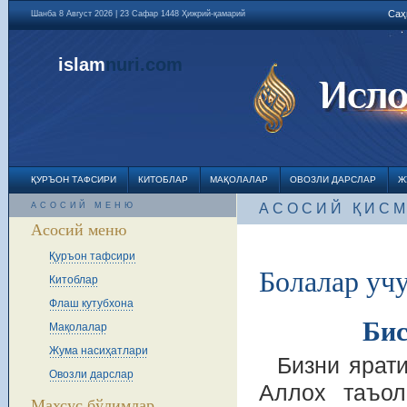
Саҳ
Шанба 8 Август 2026 | 23 Сафар 1448 Ҳижрий-қамарий
islam
nuri
.com
ҚУРЪОН ТАФСИРИ
КИТОБЛАР
МАҚОЛАЛАР
ОВОЗЛИ ДАРСЛАР
Ж
АСОСИЙ МЕНЮ
АСОСИЙ ҚИС
Асосий меню
Қуръон тафсири
Болалар уч
Китоблар
Флаш кутубхона
Бис
Мақолалар
Жума насиҳатлари
Бизни ярати
Овозли дарслар
Аллох таъол
Махсус бўлимлар