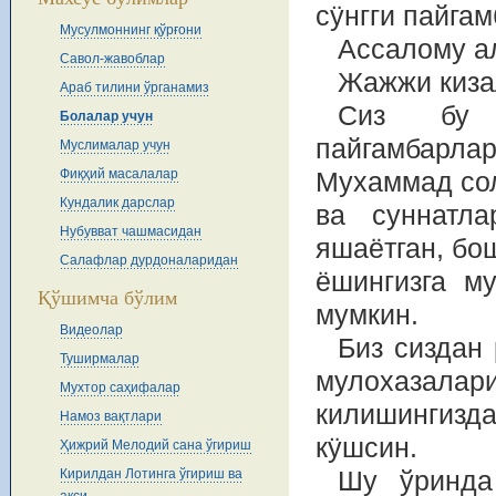
сÿнгги пайгам
Мусулмоннинг қўрғони
Ассалому ал
Савол-жавоблар
Жажжи киза
Араб тилини ўрганамиз
Сиз бу 
Болалар учун
пайгамбарл
Муслималар учун
Фиқҳий масалалар
Мухаммад сол
Кундалик дарслар
ва суннатл
Нубувват чашмасидан
яшаётган, бош
Салафлар дурдоналаридан
ёшингизга м
Қўшимча бўлим
мумкин.
Видеолар
Биз сиздан 
Туширмалар
мулохазалари
Мухтор саҳифалар
килишингизда
Намоз вақтлари
кÿшсин.
Ҳижрий Мелодий сана ўгириш
Кирилдан Лотинга ўгириш ва
Шу ўринда 