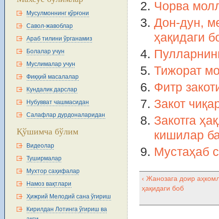
Чорва молл
Мусулмоннинг қўрғони
Дон-дун, м
Савол-жавоблар
ҳақидаги б
Араб тилини ўрганамиз
Пулларнинг
Болалар учун
Муслималар учун
Тижорат мо
Фиқҳий масалалар
Фитр закот
Кундалик дарслар
Закот чиқа
Нубувват чашмасидан
Салафлар дурдоналаридан
Закотга ҳа
Қўшимча бўлим
кишилар ба
Видеолар
Мустаҳаб с
Туширмалар
Мухтор саҳифалар
‹ Жанозага доир аҳком
Намоз вақтлари
ҳақидаги боб
Ҳижрий Мелодий сана ўгириш
Кирилдан Лотинга ўгириш ва