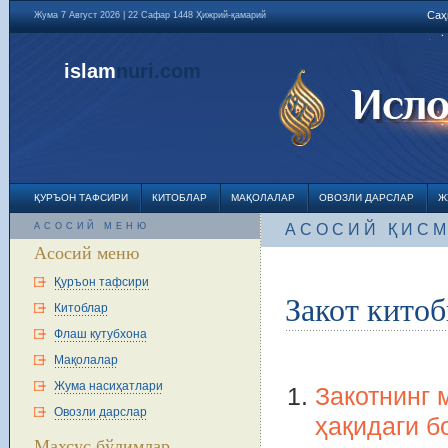
Саҳ
Жума 7 Август 2026 | 22 Сафар 1448 Ҳижрий-қамарий
islam
nuri
.com
ҚУРЪОН ТАФСИРИ
КИТОБЛАР
МАҚОЛАЛАР
ОВОЗЛИ ДАРСЛАР
Ж
АСОСИЙ МЕНЮ
АСОСИЙ ҚИС
Асосий меню
Қуръон тафсири
Закот кито
Китоблар
Флаш кутубхона
Мақолалар
Жума насиҳатлари
Закотнинг 
Овозли дарслар
ҳақидаги б
Махсус бўлимлар