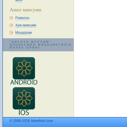
акси
Амал мавсуми
Рамазон
Ҳаж мавсуми
Муҳаррам
"ҲИСНУЛ МУСЛИМ"
ИЛОВАСИНИ ЖИҲОЗИНГИЗГА
ЮКЛАБ ОЛИНГ
© 2000-2026 IslamNuri.com