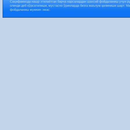
Саҳифамизда нашр этилаётган барча нарсалардан шахсий фойдаланиш учун р
олинди деб кўрсатилиши, мустасно ўринларда бизга маълум қилиниши шарт. М
фойдаланиш мумкин эмас.