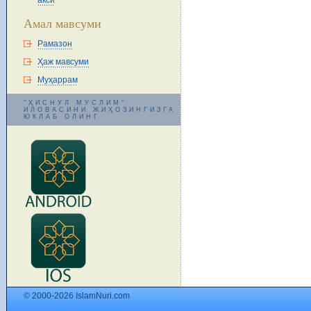
акси
Амал мавсуми
Рамазон
Ҳаж мавсуми
Муҳаррам
"ҲИСНУЛ МУСЛИМ"
ИЛОВАСИНИ ЖИҲОЗИНГИЗГА
ЮКЛАБ ОЛИНГ
© 2000-2026 IslamNuri.com