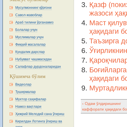
Қазф (поки
Мусулмоннинг қўрғони
жазоси ҳақ
Савол-жавоблар
Маст қилув
Араб тилини ўрганамиз
ҳақидаги б
Болалар учун
Муслималар учун
Таъзирга д
Фиқҳий масалалар
Ўғирликнин
Кундалик дарслар
Қароқчилар
Нубувват чашмасидан
Салафлар дурдоналаридан
Боғийларга
Қўшимча бўлим
ҳақидаги б
Видеолар
Муртадликк
Туширмалар
Мухтор саҳифалар
‹ Одам ўлдиришнинг
Намоз вақтлари
каффорати ҳақидаги б
Ҳижрий Мелодий сана ўгириш
Кирилдан Лотинга ўгириш ва