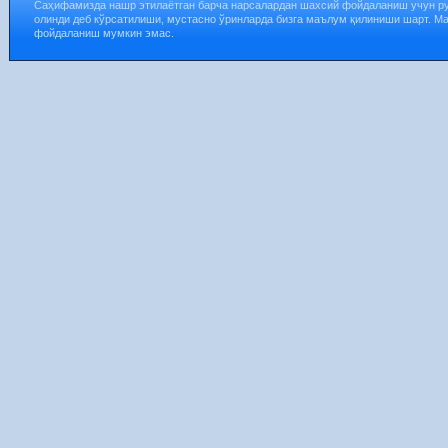
Саҳифамизда нашр этилаётган барча нарсалардан шахсий фойдаланиш учун р
олинди деб кўрсатилиши, мустасно ўринларда бизга маълум қилиниши шарт. М
фойдаланиш мумкин эмас.