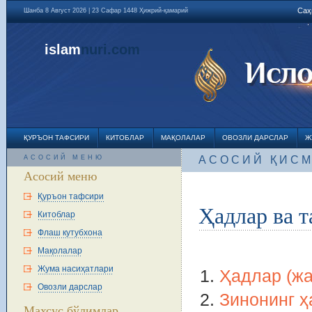
Саҳ
Шанба 8 Август 2026 | 23 Сафар 1448 Ҳижрий-қамарий
islam
nuri
.com
ҚУРЪОН ТАФСИРИ
КИТОБЛАР
МАҚОЛАЛАР
ОВОЗЛИ ДАРСЛАР
Ж
АСОСИЙ МЕНЮ
АСОСИЙ ҚИС
Асосий меню
Қуръон тафсири
Ҳадлар ва т
Китоблар
Флаш кутубхона
Мақолалар
Жума насиҳатлари
Ҳадлар (жа
Овозли дарслар
Зинонинг ҳ
Махсус бўлимлар