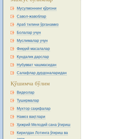
Мусулмоннинг қўрғони
Савол-жавоблар
Араб тилини ўрганамиз
Болалар учун
Муслималар учун
Фиқҳий масалалар
Кундалик дарслар
Нубувват чашмасидан
Салафлар дурдоналаридан
Қўшимча бўлим
Видеолар
Туширмалар
Мухтор саҳифалар
Намоз вақтлари
Ҳижрий Мелодий сана ўгириш
Кирилдан Лотинга ўгириш ва