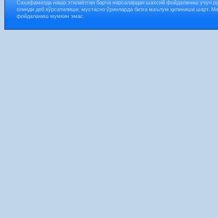
Саҳифамизда нашр этилаётган барча нарсалардан шахсий фойдаланиш учун р
олинди деб кўрсатилиши, мустасно ўринларда бизга маълум қилиниши шарт. М
фойдаланиш мумкин эмас.