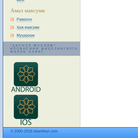
акси
Амал мавсуми
Рамазон
Ҳаж мавсуми
Муҳаррам
"ҲИСНУЛ МУСЛИМ"
ИЛОВАСИНИ ЖИҲОЗИНГИЗГА
ЮКЛАБ ОЛИНГ
© 2000-2026 IslamNuri.com