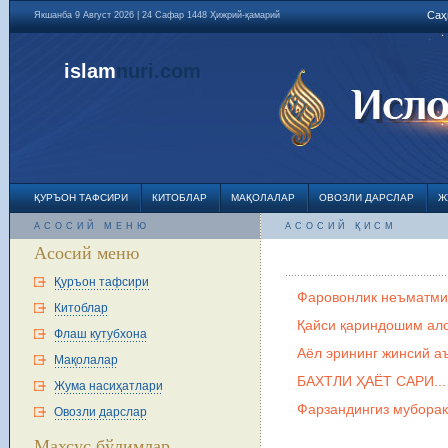
Саҳ
Якшанба 9 Август 2026 | 24 Сафар 1448 Ҳижрий-қамарий
islam
nuri
.com
ҚУРЪОН ТАФСИРИ
КИТОБЛАР
МАҚОЛАЛАР
ОВОЗЛИ ДАРСЛАР
Ж
АСОСИЙ МЕНЮ
АСОСИЙ ҚИСМ
Асосий меню
Қуръон тафсири
Фаровонлик неъматми 
Китоблар
Қайси қариндошим ало
Флаш кутубхона
Аёл эрининг жинсий а
Мақолалар
БАХТЛИ ҲАЁТ САРИ...
Жума насиҳатлари
Фарзандингиз муборак
Овозли дарслар
Махсус бўлимлар