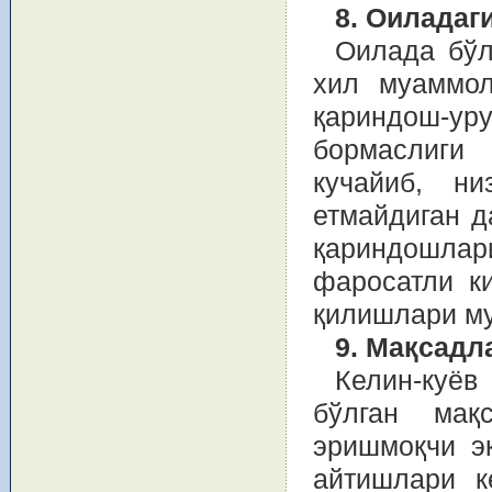
8. Оиладаг
Оилада бўл
хил муаммол
қариндош-у
бормаслиги 
кучайиб, н
етмайдиган д
қариндошла
фаросатли к
қилишлари м
9. Мақсадл
Келин-куёв
бўлган мақ
эришмоқчи э
айтишлари к