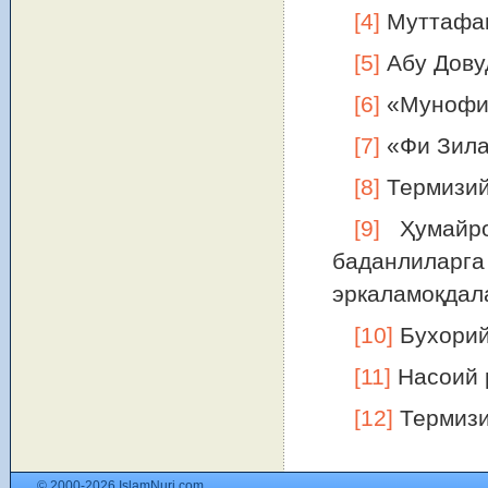
[4]
Муттафақ
[5]
Абу Дову
[6]
«Мунофиқ
[7]
«Фи Зилал
[8]
Термизий
[9]
Ҳумайро
баданлила
эркаламоқ
дал
[10]
Бухорий
[11]
Насоий 
[12]
Термизи
© 2000-2026 IslamNuri.com