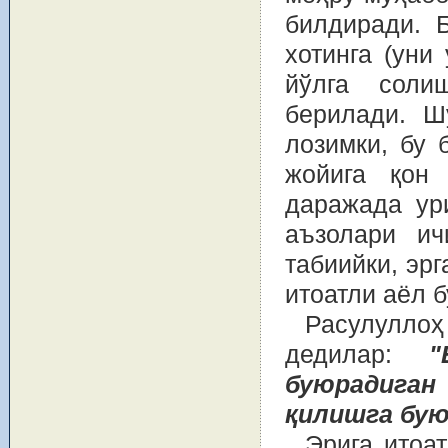
билдиради. 
хотинга (уни
йўлга соли
берилади. Ш
лозимки, бу 
жойига қон 
даражада ур
аъзолари ич
табиийки, эрг
итоатли аёл б
Расулулл
дедилар:
"
буюрадиган
қилишга бую
Эрига итоа