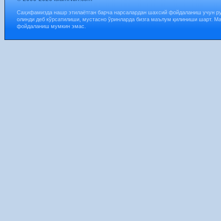
Саҳифамизда нашр этилаётган барча нарсалардан шахсий фойдаланиш учун р
олинди деб кўрсатилиши, мустасно ўринларда бизга маълум қилиниши шарт. М
фойдаланиш мумкин эмас.