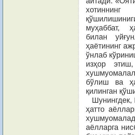
айтади: «Оят
хотиннин
қўшилишини
муҳаббат, ҳ
билан уйғу
ҳаётининг аж
ўнлаб кўрини
изҳор этиш,
хушмуомалали
бўлиш ва ҳа
қилинган қўши
Шунингдек, 
ҳатто аёлла
хушмуомалада
аёлларга нис