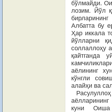
бўлмайди. Ои
лозим. Йўл қ
бирларининг
Албатта бу е
Ҳар иккала т
йўлларни қи
соллаллоҳу а
қайтганда у
камчиликлар
аёлининг ху
кўнгли сови
алайҳи ва са
Расулулл
аёлларининг
куни Оиша 