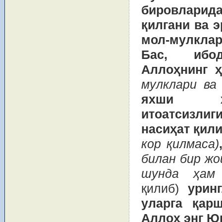
бировлари
қилгани ва 
мол-мулкла
Бас, ибо
Аллоҳнинг 
мулклари ва
яхши хот
итоатсизлиг
насиҳат қили
кор қилмаса)
билан бир жо
шунда ҳам 
қилиб)
урин
уларга қар
Аллоҳ энг Юк