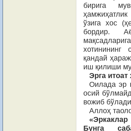
бирига му
ҳамжиҳатлик
ўзига хос (ҳ
бордир. А
мақсадлари
хотинининг
қандай ҳараж
иш қилиши му
Эрга итоат
Оилада эр 
осий бўлмайд
вожиб бўлади
Аллоҳ таоло
«Эркаклар
Бунга са