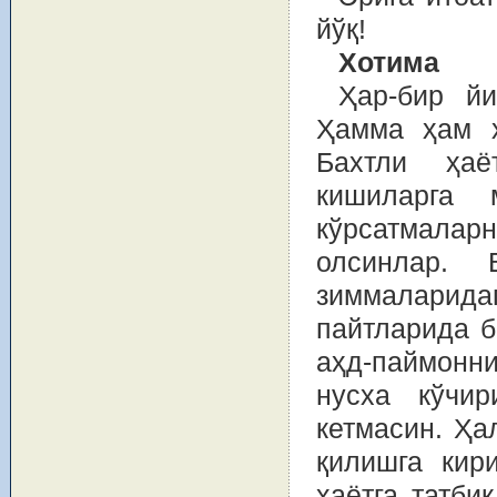
йўқ!
Хотима
Ҳар-бир йи
Ҳамма ҳам х
Бахтли ҳаё
кишиларга 
кўрсатмалар
олсинлар. 
зиммаларид
пайтларида б
аҳд-паймонни
нусха кўчир
кетмасин. Ҳа
қилишга кир
ҳаётга татби