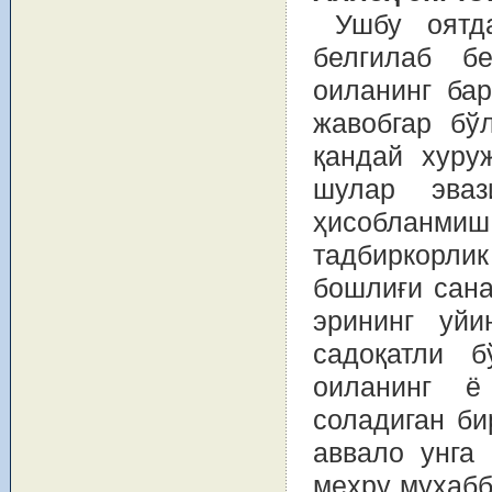
Ушбу оятд
белгилаб б
оиланинг ба
жавобгар бў
қандай хуру
шулар эва
ҳисобланми
тадбиркорлик
бошлиғи сана
эрининг уй
садоқатли б
оиланинг ё 
соладиган би
аввало унга
меҳру муҳабб