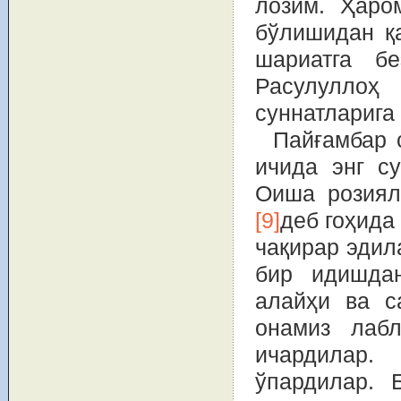
лозим. Ҳаро
бўлишидан қ
шариатга б
Расулулло
суннатларига
Пайғамбар 
ичида энг с
Оиша розиял
[9]
деб гоҳида
чақирар эдил
бир идишдан
алайҳи ва 
онамиз лабл
ичардилар.
ўпардилар. 