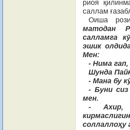
риоя қилинм
саллам ғазаб
Оиша роз
матодан Р
салламга к
эшик олдида
Мен:
- Нима гап,
Шунда Пайғ
- Мана бу к
- Буни сиз
мен.
- Ахир,
кирмаслиги
соллаллоҳу 