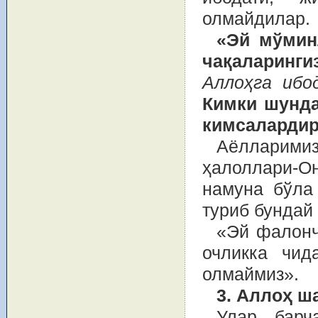
олмайдилар.
«Эй мўминл
чақаларинги
Аллоҳга ибо
Кимки шунда
кимсалардир
Аёлларими
ҳалоллари-О
намуна бўла 
туриб бундай
«Эй фалонч
очликка чид
олмаймиз».
3. Аллоҳ ш
Улар барч