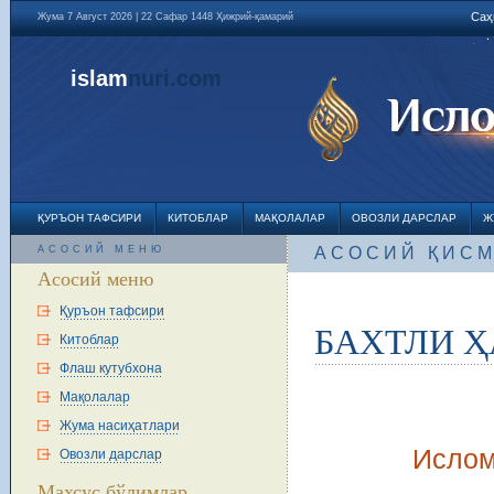
Саҳ
Жума 7 Август 2026 | 22 Сафар 1448 Ҳижрий-қамарий
islam
nuri
.com
ҚУРЪОН ТАФСИРИ
КИТОБЛАР
МАҚОЛАЛАР
ОВОЗЛИ ДАРСЛАР
Ж
АСОСИЙ МЕНЮ
АСОСИЙ ҚИС
Асосий меню
Қуръон тафсири
БАХТЛИ ҲА
Китоблар
Флаш кутубхона
Мақолалар
Жума насиҳатлари
Ислом
Овозли дарслар
Махсус бўлимлар