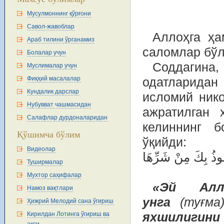
Мусулмоннинг қўрғони
Савол-жавоблар
Аллоҳга ҳа
Араб тилини ўрганамиз
саломлар бўл
Болалар учун
Соддагина,
Муслималар учун
Фиқҳий масалалар
одатларида
Кундалик дарслар
исломий нико
Нубувват чашмасидан
ажратилган 
Салафлар дурдоналаридан
келиннинг б
Қўшимча бўлим
ўқийди:
Видеолар
 أعُوذُ بِكَ مِنْ شَرِّهَا
Туширмалар
Мухтор саҳифалар
«Эй Алл
Намоз вақтлари
унга
(туғма
Ҳижрий Мелодий сана ўгириш
Кирилдан Лотинга ўгириш ва
яхшилиг