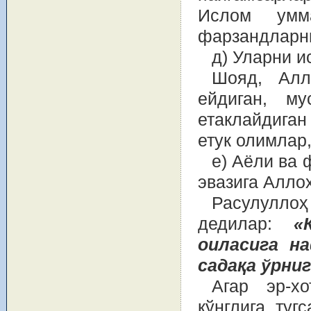
Ислом умма
фарзандларн
д) Уларни 
Шояд, Алл
ейдиган, м
етаклайдига
етук олимлар
е) Аёли ва
эвазига Алло
Расулулл
дедилар:
«
оиласига на
садақа ўрниг
Агар эр-х
кўнглига туг