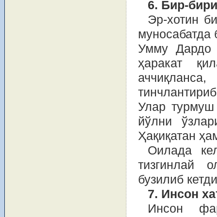
6. Бир-бир
Эр-хотин б
муносабатда 
Умму Дардо 
ҳаракат қи
аччиқланса
тинчлантириб
Улар турмуш
йўлни ўзлар
Ҳақиқатан ҳам
Оилада кел
тизгинлай о
бузилиб кетди
7. Инсон х
Инсон фар