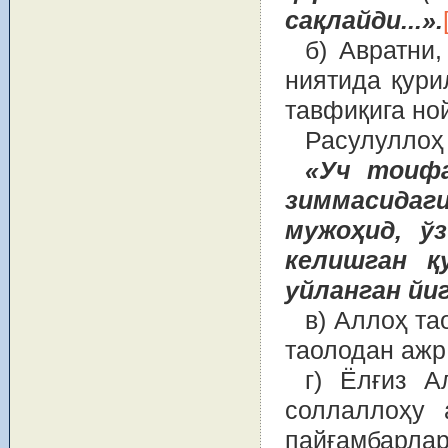
сақлайди...».
б) Авратни
ниятида қури
тавфиқига но
Расулуллоҳ
«Уч тоиф
зиммасида
мужоҳид, ў
келишган 
уйланган йи
в) Аллоҳ т
таолодан ажр
г) Ёлғиз А
соллаллоҳу 
пайғамбарла