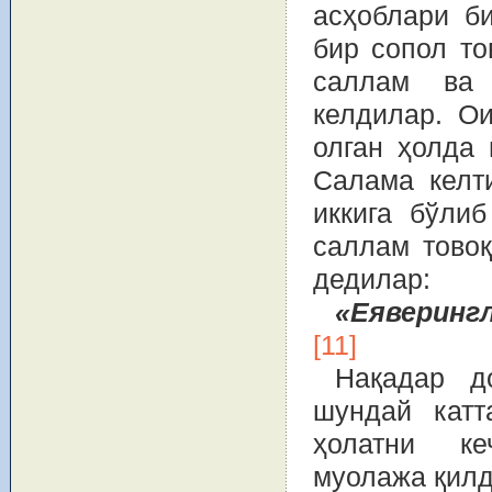
асҳоблари б
бир сопол то
саллам ва 
келдилар. О
олган ҳолда
Салама келти
иккига бўли
саллам товоқ
дедилар:
«Еяверингл
[11]
Нақадар д
шундай катт
ҳолатни ке
муолажа қилд