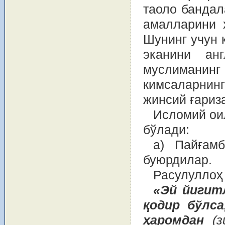
таоло бандал
амалларини 
Шунинг учун 
эканини ан
муслиманин
кимсаларни
жинсий ғариз
Исломий ои
бўлади:
а) Пайғам
буюрдилар.
Расулуллоҳ
«Эй йигит
қодир бўлс
ҳаромдан
(з