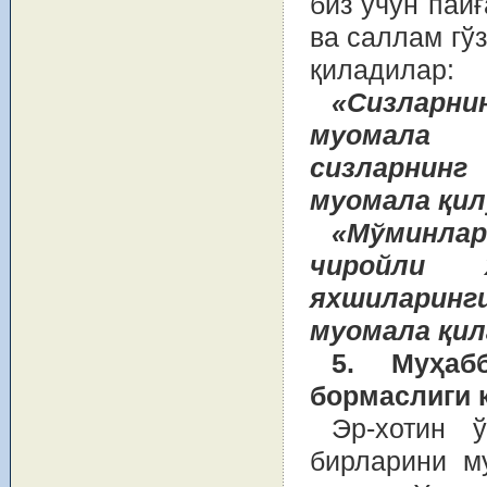
биз учун пай
ва саллам гў
қиладилар:
«Сизларни
муомала қ
сизларнинг
муомала қил
«Мўминла
чиройли х
яхшиларинг
муомала қил
5. Муҳаб
бормаслиги 
Эр-хотин ў
бирларини м