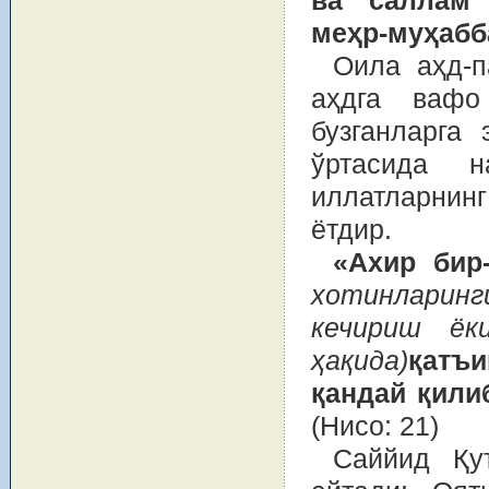
ва саллам 
меҳр-муҳабба
Оила аҳд-п
аҳдга вафо
бузганларга 
ўртасида н
иллатларнин
ётдир.
«Ахир бир
хотинларинг
кечириш ёк
ҳақида)
қатъ
қандай қили
(Нисо: 21)
Саййид Қу