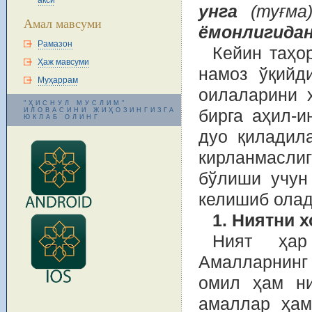
акси
унга
(туғма
Амал мавсуми
ёмонлигидан
Рамазон
Кейин таҳор
Ҳаж мавсуми
намоз ўқийд
Муҳаррам
оилаларини 
"ҲИСНУЛ МУСЛИМ"
ИЛОВАСИНИ ЖИҲОЗИНГИЗГА
бирга аҳил-и
ЮКЛАБ ОЛИНГ
дуо қиладил
кирланмасли
бўлиши учун
келишиб олад
1. Ниятни 
Ният ҳар
Амалларнинг
омил ҳам ни
амаллар ҳам