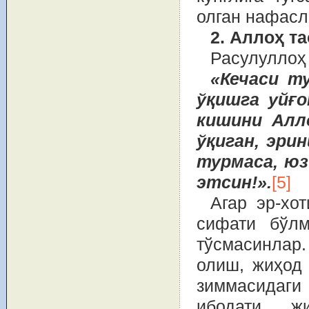
олган нафасл
2. Аллоҳ т
Расулуллоҳ
«Кечаси ту
ўқишга уйғо
кишини Алло
ўқиган, эри
турмаса, юз
этсин!».
[5]
Агар эр-хо
сифати бўлм
тўсмасинлар
олиш, жиҳод 
зиммасидаги
ибодати, 