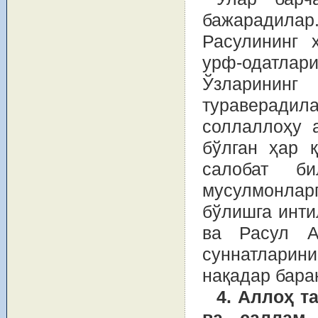
бажарадила
Расулининг 
урф-одатла
Ўзларининг
тураверадил
соллаллоҳу 
бўлган ҳар 
салобат б
мусулмонлар
бўлишга инти
ва Расул А
суннатлари
нақадар бара
4. Аллоҳ т