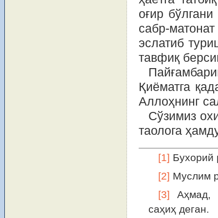
оғир бўлгани
сабр-матонат
эслатиб тури
тавфиқ берси
Пайғамбари
Қиёматга қад
Аллоҳнинг са
Сўзимиз ох
таолога ҳамд
[1]
Бухорий 
[2]
Муслим р
[3]
Аҳмад, 
саҳиҳ деган.