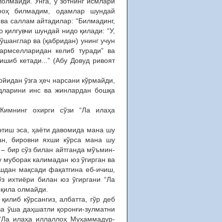
олмайди. Унга, у зотнинг исмлари
ооҳ билмадим, одамлар шундай
ва саллам айтадилар: “Билмадинг,
қилгувчи шундай нидо қилади: “У,
ўшанглар ва (қабридан) унинг учун
гармселларидан келиб туради” ва
шиб кетади...” (Абу Довуд ривоят
ойидан ўзга ҳеч нарсани кўрмайди,
дларини инс ва жинлардан бошқа
Кимнинг охирги сўзи “Ла илаҳа
этиш эса, ҳаёти давомида мана шу
ан, бировни яхши кўрса мана шу
 – бир сўз билан айтганда мўъмин-
у муборак калимадан юз ўгирган ва
ашдан мақсади фақатгина еб-ичиш,
ўз ихтиёри билан юз ўгиргани “Ла
 қила олмайди.
илиб кўрсангиз, албатта, гўр деб
ва ўша даҳшатли қоронғи-зулматни
 “Ла илаҳа иллаллоҳ Муҳаммадур-