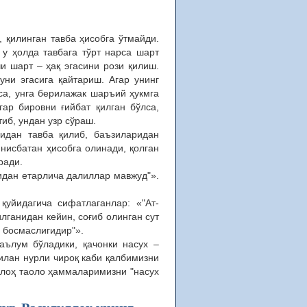
 қилинган тавба ҳисобга ўтмайди.
 у ҳолда тавбага тўрт нарса шарт
и шарт – ҳақ эгасини рози қилиш.
уни эгасига қайтариш. Агар унинг
лса, унга берилажак шаръий ҳукмга
ар бировни ғийбат қилган бўлса,
тиб, ундан узр сўраш.
ридан тавба қилиб, баъзиларидан
 нисбатан ҳисобга олинади, қолган
ради.
идан етарлича далиллар мавжуд"».
 қуйидагича сифатлаганлар: «"Ат-
илганидан кейин, соғиб олинган сут
м босмаслигидир"».
аълум бўладики, қачонки насух –
билан нурли чироқ каби қалбимизни
ллоҳ таоло ҳаммаларимизни "насух