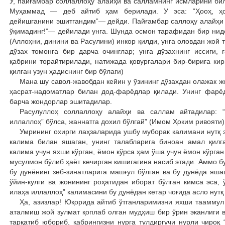
У, пайғамбар соллаллоҳу алайҳи ва салламнинг исмларини бил
Муҳаммад — деб айтиб ҳам берилади. У эса: “Ҳооҳ, ҳ
дейишганини эшитгандим”— дейди. Пайғамбар саллоҳу алайҳи 
ўқимадинг!”— дейилади унга. Шунда осмон тарафидан бир нидо 
(Аллоҳни, динини ва Расулини) инкор қилди, унга оловдан жой т
дўзах томонга бир дарча очинглар; унга дўзахнинг иссиғи, 
қабрини торайтирилади, натижада қовурғалари бир-бирига кири
қилган узун ҳадиснинг бир бўлаги)
Мана шу савол-жавобдан кейин у ўзининг дўзахдан олажак ж
ҳасрат-надоматлар билан дод-фарёдлар қилади. Унинг фарё
барча жондорлар эшитадилар.
Расулуллоҳ соллаллоҳу алайҳи ва саллам айтадилар: “
иллаллоҳ” бўлса, жаннатга дохил бўлгай” (Имом Ҳоким ривояти)
Умрининг охирги лаҳзаларида ушбу муборак калимани нутқ 
калима билан яшаган, унинг талабларига биноан амал қилг
калима учун яхши кўрган, ёмон кўрса ҳам ўша учун ёмон кўрган
мусулмон бўлиб ҳаёт кечирган кишигагина насиб этади. Аммо б
бу дунёнинг зеб-зинатларига машғул бўлган ва бу дунёда яш
ўйин-кулги ва жонининг роҳатидан иборат бўлган кимса эса, 
илаҳа иллаллоҳ” калимасини бу дунёдан кетар чоғида асло нутқ
Ҳа, азизлар! Юқорида айтиб ўтганларимизни яхши тааммул қ
аталмиш жой зулмат қоплаб олган мудҳиш бир ўрин эканлиги 
тарқатиб юбориб, қабрингизни нурга тулдиргучи нурли чироқ