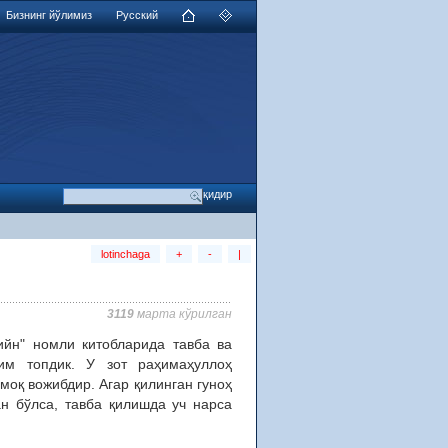
Бизнинг йўлимиз
Русский
lotinchaga
+
-
|
3119
марта кўрилган
ийн" номли китобларида тавба ва
им топдик. У зот раҳимаҳуллоҳ
моқ вожибдир. Агар қилинган гуноҳ
н бўлса, тавба қилишда уч нарса