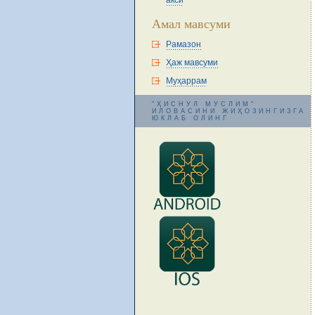
акси
Амал мавсуми
Рамазон
Ҳаж мавсуми
Муҳаррам
"ҲИСНУЛ МУСЛИМ"
ИЛОВАСИНИ ЖИҲОЗИНГИЗГА
ЮКЛАБ ОЛИНГ