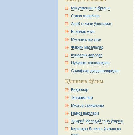
Мусулмоннинг қўрғони
Савол-жавоблар
Араб тилини ўрганамиз
Болалар учун
Муслималар учун
Фиқҳий масалалар
Кундалик дарслар
Нубувват чашмасидан
Салафлар дурдоналаридан
Қўшимча бўлим
Видеолар
Туширмалар
Мухтор саҳифалар
Намоз вақтлари
Ҳижрий Мелодий сана ўгириш
Кирилдан Лотинга ўгириш ва