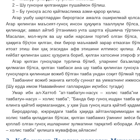
2 – Шу гуноҳни қилганидан пушаймон бўлиш.
3 – Бу гуноҳга асло қайтмасликка азми-қарор қилиш.
Агар ушбу шартлардан бирортаси амалга оширилмай қолса,
Агар қилинган маъсият-гуноҳ инсон ҳуқуқига тааллуқли бўлса,
қилинади; аввал айтиб ўтганимиз учта шартга кўшимча тўртинч
Масалан, мол-мулк ва шу каби нарсани тортиб олган бўлса, 
ҳаққига бўҳтон қилган, ёки бирор маънавий зарар етказган бў
итоат этиш ёки ҳақ эгасидан афв этишини илтимос қилиш. Аг
ғийбат қилинган шахс ҳузурига бориб, қилган хaтосини этироф э
Агар қилган гуноҳлари турлича бўлиб, уларнинг баъзила
қилмаган бўлса, қилган тавбаси ана шу тавба қилинган гуноҳга
гуноҳларга қилиниши вожиб бўлган тавба ундан соқит бўлмай ту
Тавбанинг вожиб эканига китобу суннат ва умматнинг ижмос
(Шу ерда имом Нававийнинг гапларидан иқтибос тугади)
Умар ибн ал-Хаттоб "ат-тавбатун-насух – холис тавба"ни
тавбатун-насух – холис тавба"; "Банда бир гуноҳ ишдан тавба қ
елинга қайтиб кирмаганидек, у ҳам ўша гуноҳ ишга қайтиб қада
Биродарлар, юқоридаги тавба ҳақида айтганларимиздан м
холис тавба қиладиган бўлсак, қилган тавбамиз ўзининг зиёси 
қоплаб олган гуноҳ ишларнинг зулматини тарқатиб юборади. А
– холис тавба" қилишга муваффақ айласин!