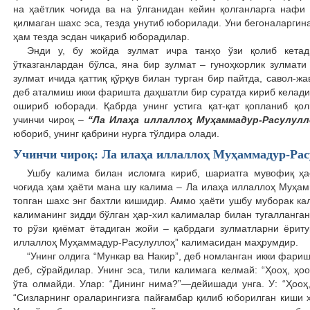
на ҳаётлик чоғида ва на ўлганидан кейин қолганларга нафи
қилмаган шахс эса, тезда унутиб юборилади. Уни бегоналаргин
ҳам тезда эсдан чиқариб юборадилар.
Энди у, бу жойда зулмат ичра танҳо ўзи қолиб кетад
ўтказганлардан бўлса, яна бир зулмат – гуноҳкорлик зулмат
зулмат ичида қаттиқ қўрқув билан турган бир пайтда, савол-ж
деб аталмиш икки фаришта даҳшатли бир суратда кириб келадил
ошириб юборади. Қабрда унинг устига қат-қат қопланиб қо
учинчи чироқ –
“Ла Илаҳа иллаллоҳ Муҳаммадур-Расулулл
юбориб, унинг қабрини нурга тўлдира олади.
Учинчи чироқ: Ла илаҳа иллаллоҳ Муҳаммадур-Рас
Ушбу калима билан исломга кириб, шариатга мувофиқ ҳа
чоғида ҳам ҳаёти мана шу калима – Ла илаҳа иллаллоҳ Муҳам
топган шахс энг бахтли кишидир. Аммо ҳаёти ушбу муборак кал
калиманинг зидди бўлган ҳар-хил калималар билан тугалланган 
то рўзи қиёмат ётадиган жойи – қабрдаги зулматларни ёрит
иллаллоҳ Муҳаммадур-Расулуллоҳ” калимасидан маҳрумдир.
“Унинг олдига “Мункар ва Накир”, деб номланган икки фариш
деб, сўрайдилар. Унинг эса, тили калимага келмай: “Ҳооҳ, 
ўта олмайди. Улар: “Дининг нима?”—дейишади унга. У: “Ҳооҳ
“Сизларнинг ораларингизга пайғамбар қилиб юборилган киши 