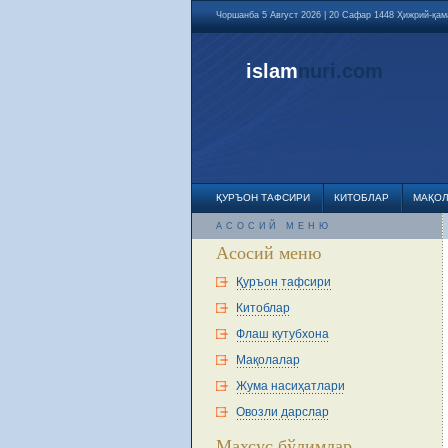
Чоршанба 5 Август 2026 | 20 Сафар 1448 Ҳижрий-қа
islam
nuri
.com
ҚУРЪОН ТАФСИРИ
КИТОБЛАР
МАҚО
АСОСИЙ МЕНЮ
Асосий меню
Қуръон тафсири
Китоблар
Флаш кутубхона
Мақолалар
Жума насиҳатлари
Овозли дарслар
Махсус бўлимлар