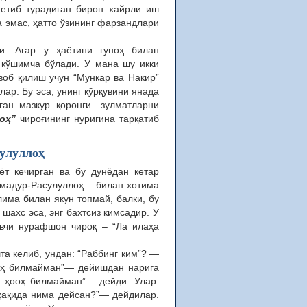
 етиб турадиган бирон хайрли иш
а эмас, ҳатто ўзининг фарзандлари
и. Агар у ҳаётини гуноҳ билан
и кўшимча бўлади. У мана шу икки
авоб қилиш учун “Мункар ва Накир”
ар. Бу эса, унинг қўрқувини янада
лган мазкур қоронғи—зулматларни
оҳ”
чироғининг нуригина тарқатиб
улуллоҳ
ёт кечирган ва бу дунёдан кетар
мадур-Расулуллоҳ – билан хотима
има билан якун топмай, балки, бу
шахс эса, энг бахтсиз кимсадир. У
увчи нурафшон чироқ – “Ла илаҳа
та келиб, ундан: “Раббинг ким”? —
ҳооҳ билмайман”— дейишдан нарига
, ҳооҳ билмайман”— дейди. Улар:
ҳақида нима дейсан?”— дейдилар.