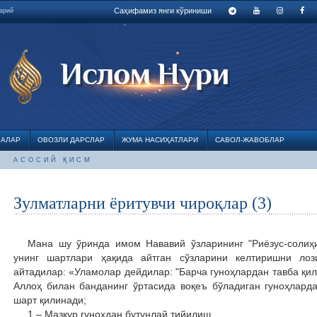
Саҳифамиз янги кўриниши
марий
ЛАЛАР
ОВОЗЛИ ДАРСЛАР
ЖУМА НАСИҲАТЛАРИ
САВОЛ-ЖАВОБЛАР
АСОСИЙ ҚИСМ
Зулматларни ёритувчи чироқлар (3)
Мана шу ўринда имом Нававий ўзларининг "Риёзус-солиҳ
унинг шартлари ҳақида айтган сўзларини келтиришни лоз
айтадилар: «Уламолар дейдилар: "Барча гуноҳлардан тавба қил
Аллоҳ билан банданинг ўртасида воқеъ бўладиган гуноҳларда
шарт қилинади;
1 – Мазкур гуноҳдан бутунлай тийилиш.