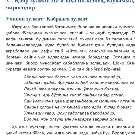
3 – Қабр зулмат, Ла илаҳа иллаллоҳ, Муҳамма
чироғидир
Учинчи зулмат: Қабрдаги зулмат
Юқорида баён қилиб ўтганимиз; биринчи ва иккинчи зулмат
қабрда бўладиган зулмат эса, ҳиссий – ҳақиқий зулматдир. 
дафн этилган, бу дунёни тарк этиб, охират сари ўз сафарини 
бола-чақаларидан жудо бўлиб то Қиёмат қоим бўлгунга қад
ақраболари уни дафн этиб қайтишгач, саноқли кунларгина ё
боргани сайин уни ёдларидан чиқара борадилар. Эслашса ҳ
шунчаки, бирор муносабат сабаблигина эслашади. Шоир Ҳаз
суратда назмга солган эдилар. Сиз ҳам бир ўқиб кўринга!:
Аёғинг остига боқгил, ҳама ер ичра пинҳондур,
«Манам шундек бўлурман» деб, санинг парвойинга ке
Лаҳад ичра ётурсан ёзу қиш ўтғонини билмай,
Ўғул-қиз, ёру дўстинг келиб сандан хабар олмас.
Сан ўлғон сўнг ҳама фарзандларинг молингни олгайл
Санинг ҳолинг нечук кечгай қаро ерда, булар билмас.
Ўлум ёшу қари, шоҳу гадоларга баробардур,
Билинг, жон олгучи элни назарга заррача илмас.
Ҳа азиз дўстлар, инсон ҳаётлик чоғида хайрли ишларни 
қилиб кетган бўлса, уни ёдга олинишида шубҳа йўқ. Бироқ умр