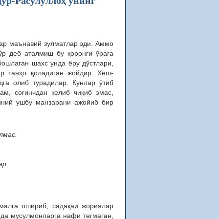
дур-Расулуллоҳ унинг
лар маънавий зулматлар эди. Аммо
Гўр деб аталмиш бу қоронғи ўрага
бошлаган шахс унда ёру дўстлари,
ар танҳо қоладиган жойдир. Хеш-
дга олиб турадилар. Кунлар ўтиб
ам, соғинчдан келиб чиқиб эмас,
иний ушбу манзарани ажойиб бир
лмас.
ар,
амалга ошириб, садақаи жориялар
ида мусулмонларга нафи тегмаган,