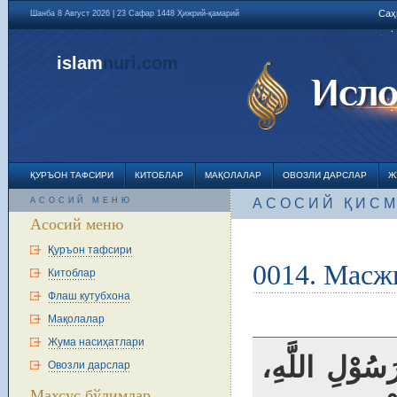
Саҳ
Шанба 8 Август 2026 | 23 Сафар 1448 Ҳижрий-қамарий
islam
nuri
.com
ҚУРЪОН ТАФСИРИ
КИТОБЛАР
МАҚОЛАЛАР
ОВОЗЛИ ДАРСЛАР
Ж
АСОСИЙ МЕНЮ
АСОСИЙ ҚИС
Асосий меню
Қуръон тафсири
0014. Масж
Китоблар
Флаш кутубхона
Мақолалар
Жума насиҳатлари
(سُوْلِ اللَّهِ
Овозли дарслар
Махсус бўлимлар