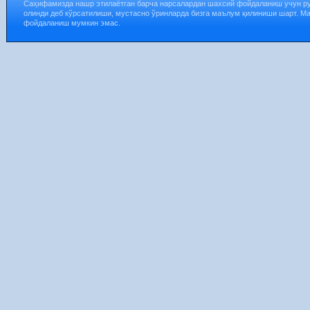
Саҳифамизда нашр этилаётган барча нарсалардан шахсий фойдаланиш учун р
олинди деб кўрсатилиши, мустасно ўринларда бизга маълум қилиниши шарт. М
фойдаланиш мумкин эмас.