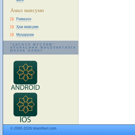
акси
Амал мавсуми
Рамазон
Ҳаж мавсуми
Муҳаррам
"ҲИСНУЛ МУСЛИМ"
ИЛОВАСИНИ ЖИҲОЗИНГИЗГА
ЮКЛАБ ОЛИНГ
© 2000-2026 IslamNuri.com