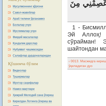
 اعْصِمْنِي مِنَ
Мусулмоннинг қўрғони
Савол-жавоблар
Араб тилини ўрганамиз
Болалар учун
1 - Бисмил
Муслималар учун
Эй Аллоҳ! 
Фиқҳий масалалар
сўрайман! 
Кундалик дарслар
шайтондан ма
Нубувват чашмасидан
Салафлар дурдоналаридан
‹ 0013. Масжидга кири
Қўшимча бўлим
ўқиладиган дуо
Видеолар
Туширмалар
Мухтор саҳифалар
Намоз вақтлари
Ҳижрий Мелодий сана ўгириш
Кирилдан Лотинга ўгириш ва