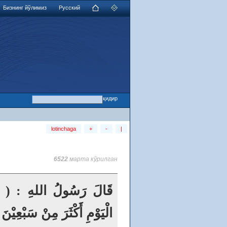
Бизнинг йўлимиз
Русский
lotinchaga
+
-
|
6522
марта кўрилган
قَالَ رَسُولُ اللهِ : ( وَالل
الْيَوْمِ أَكْثَرَ مِنْ سَبْعِيْن).