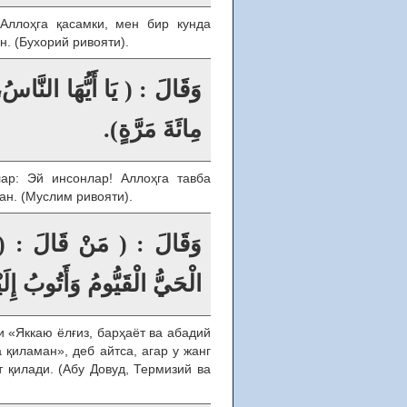
Аллоҳга қасамки, мен бир кунда
. (Бухорий ривояти).
وَقَالَ : ( يَا أَيُّهَا النَّاسُ
مِائَةَ مَرَّةٍ).
ар: Эй инсонлар! Аллоҳга тавба
ан. (Муслим ривояти).
وَقَالَ : ( مَنْ قَالَ : ( أَسْ
الْحَيُّ الْقَيُّومُ وَأَتُوبُ ).
 «Яккаю ёлғиз, барҳаёт ва абадий
 қиламан», деб айтса, агар у жанг
 қилади. (Абу Довуд, Термизий ва