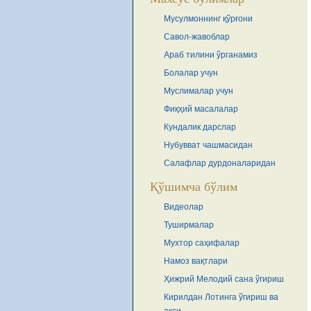
Мусулмоннинг қўрғони
Савол-жавоблар
Араб тилини ўрганамиз
Болалар учун
Муслималар учун
Фиқҳий масалалар
Кундалик дарслар
Нубувват чашмасидан
Салафлар дурдоналаридан
Қўшимча бўлим
Видеолар
Туширмалар
Мухтор саҳифалар
Намоз вақтлари
Ҳижрий Мелодий сана ўгириш
Кирилдан Лотинга ўгириш ва