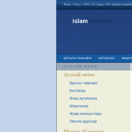
Жума 7 Август 2026 | 22 Сафар 1448 Ҳижрий-қамарий
islam
nuri
.com
ҚУРЪОН ТАФСИРИ
КИТОБЛАР
МАҚО
АСОСИЙ МЕНЮ
Асосий меню
Қуръон тафсири
Китоблар
Флаш кутубхона
Мақолалар
Жума насиҳатлари
Овозли дарслар
Махсус бўлимлар