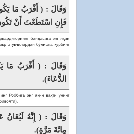
وَقَالَ : ( أَقْرَبُ مَا يَكُ،
فَإِنِ اسْتَطَعْتَ أَنْ تَكُ).
рвардигорнинг бандасига энг яқин
икр этувчилардан бўлишга қурбинг
وَقَالَ : ( أَقْرَبُ مَا يَكُو
الدُّعَاءَ).
нг Роббига энг яқин вақти унинг
ривояти).
وَقَالَ : ( إِنَّهُ لَيُغَانُ ع
مِائَةَ مَرَّةٍ).