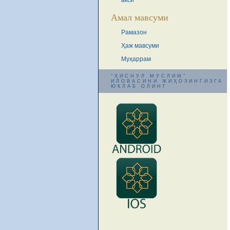
акси
Амал мавсуми
Рамазон
Ҳаж мавсуми
Муҳаррам
"ҲИСНУЛ МУСЛИМ"
ИЛОВАСИНИ ЖИҲОЗИНГИЗГА
ЮКЛАБ ОЛИНГ