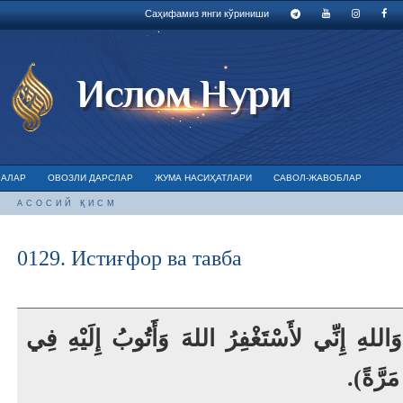
Саҳифамиз янги кўриниши
ЛАЛАР
ОВОЗЛИ ДАРСЛАР
ЖУМА НАСИҲАТЛАРИ
САВОЛ-ЖАВОБЛАР
АСОСИЙ ҚИСМ
0129. Истиғфор ва тавба
هِ إِنِّي لأَسْتَغْفِرُ اللهَ وَأَتُوبُ إِلَيْهِ فِي
َ مَرَّةً