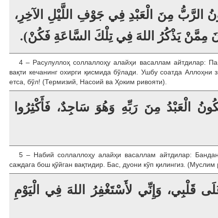
ونُ الرَّبُّ مِنَ الْعَبْدِ فِي جَوْفِ اللَّيْلِ الآخِرِ
ونَ مِمَّنْ يَذْكُرُ اللهَ فِي تِلْكَ السَّاعَةِ فَكُنْ
4 – Расулуллоҳ соллаллоҳу алайҳи васаллам айтдилар: Па
вақти кечанинг охирги қисмида бўлади. Ушбу соатда Аллоҳни з
етса, бўл! (Термизий, Насоий ва Ҳоким ривояти).
نُ الْعَبْدُ مِنَ رَبِّهِ وَهُوَ سَاجِدٌ، فَأَكْثِرُوا
5 – Набий соллаллоҳу алайҳи васаллам айтдилар: Бандани
саждага бош қўйган вақтидир. Бас, дуони кўп қилингиз. (Муслим 
َلَى قَلْبِي، وَإِنِّي لأَسْتَغْفِرُ اللهَ فِي الْيَوْمِ