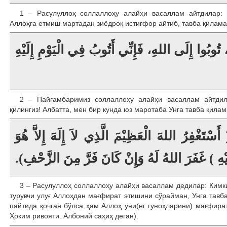
1 – Расулуллоҳ соллаллоҳу алайҳи васаллам айтдилар: 
Аллоҳга етмиш мартадан зиёдроқ истиғфор айтиб, тавба қиламан
، تُوبُوا إِلَى اللهِ، فَإِنِّي أَتُوبُ فِي الْيَوْمِ إِلَيْهِ
2 – Пайғамбаримиз соллаллоҳу алайҳи васаллам айтдил
қилингиз! Албатта, мен бир кунда юз маротаба Унга тавба қилам
تَغْفِرُ اللهَ الْعَظِيْمَ الَّذِي لاَ إِلَهَ إِلاَّ هُوَ
إِلَيْهِ ) غَفَرَ اللهُ لَهُ وَإِنْ كَانَ فَرَّ مِنَ الزَّحْفِ
3 – Расулуллоҳ соллаллоҳу алайҳи васаллам дедилар: Кимки
турувчи улуғ Аллоҳдан мағфират этишини сўрайман, Унга тавба
пайтида қочган бўлса ҳам Аллоҳ уни(нг гуноҳларини) мағфират
Ҳоким ривояти. Албоний саҳиҳ деган).