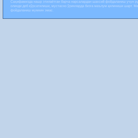
Саҳифамизда нашр этилаётган барча нарсалардан шахсий фойдаланиш учун р
олинди деб кўрсатилиши, мустасно ўринларда бизга маълум қилиниши шарт. М
фойдаланиш мумкин эмас.