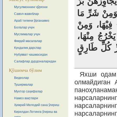
(َاوِزُهُنَّ بَرٌّ
Мусулмоннинг қўрғони
 وَمِنْ شَرِّ مَا
Савол-жавоблар
Араб тилини ўрганамиз
فِيْهَا، وَمِنْ
Болалар учун
َخْرُجُ مِنْهَا
Муслималар учун
Фиқҳий масалалар
ِّ كُلِّ طَارِقٍ
Кундалик дарслар
Нубувват чашмасидан
Салафлар дурдоналаридан
Қўшимча бўлим
Яхши одам 
Видеолар
олмайдиган 
Туширмалар
паноҳланам
Мухтор саҳифалар
нарсаларни
Намоз вақтлари
нарсаларнинг
Ҳижрий Мелодий сана ўгириш
Кирилдан Лотинга ўгириш ва
нарсаларнинг