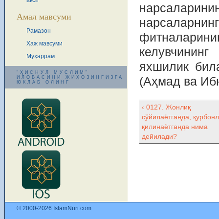
акси
нарсаларин
Амал мавсуми
нарсаларн
Рамазон
фитналарин
Ҳаж мавсуми
келувчининг
Муҳаррам
яхшилик била
"ҲИСНУЛ МУСЛИМ"
ИЛОВАСИНИ ЖИҲОЗИНГИЗГА
(Аҳмад ва Иб
ЮКЛАБ ОЛИНГ
‹ 0127. Жонлиқ
сўйилаётганда, қурбонл
қилинаётганда нима
дейилади?
© 2000-2026 IslamNuri.com