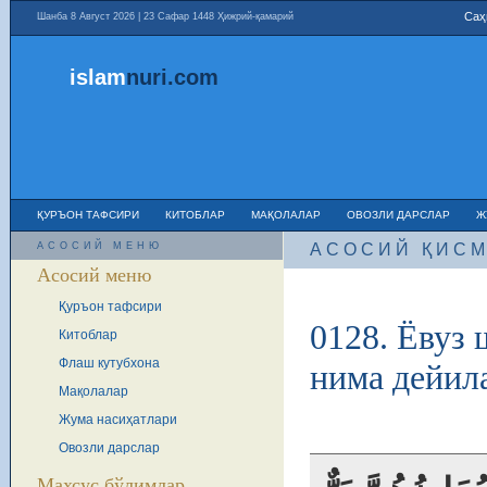
Саҳ
Шанба 8 Август 2026 | 23 Сафар 1448 Ҳижрий-қамарий
islam
nuri
.com
ҚУРЪОН ТАФСИРИ
КИТОБЛАР
МАҚОЛАЛАР
ОВОЗЛИ ДАРСЛАР
Ж
АСОСИЙ МЕНЮ
АСОСИЙ ҚИС
Асосий меню
Қуръон тафсири
0128. Ёвуз
Китоблар
Флаш кутубхона
нима дейил
Мақолалар
Жума насиҳатлари
Овозли дарслар
Махсус бўлимлар