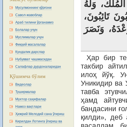
الْمُلْكُ، وَلَهُ
Мусулмоннинг қўрғони
ُونَ تَائِبُونَ
Савол-жавоблар
Араб тилини ўрганамиз
عْدَهُ، وَنَصَرَ
Болалар учун
Муслималар учун
Фиқҳий масалалар
Кундалик дарслар
Ҳар бир те
Нубувват чашмасидан
такбир айтил
Салафлар дурдоналаридан
илоҳ йўқ. У
Қўшимча бўлим
Уникидир ва У
Видеолар
тавба этувч
Туширмалар
ҳамд айтувч
Мухтор саҳифалар
Намоз вақтлари
бандасини ғо
Ҳижрий Мелодий сана ўгириш
қилди», деб 
Кирилдан Лотинга ўгириш ва
васаллам би