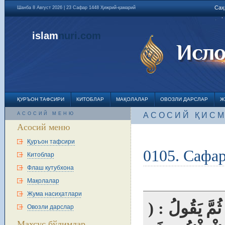
Саҳ
Шанба 8 Август 2026 | 23 Сафар 1448 Ҳижрий-қамарий
islam
nuri
.com
ҚУРЪОН ТАФСИРИ
КИТОБЛАР
МАҚОЛАЛАР
ОВОЗЛИ ДАРСЛАР
Ж
АСОСИЙ МЕНЮ
АСОСИЙ ҚИС
Асосий меню
Қуръон тафсири
0105. Сафа
Китоблар
Флаш кутубхона
Мақолалар
Жума насиҳатлари
تٍ، ثُمَّ يَقُولُ
Овозли дарслар
Махсус бўлимлар