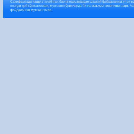
Саҳифамизда нашр этилаётган барча нарсалардан шахсий фойдаланиш учун р
олинди деб кўрсатилиши, мустасно ўринларда бизга маълум қилиниши шарт. М
фойдаланиш мумкин эмас.