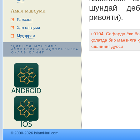
акси
шундай деб
Амал мавсуми
ривояти).
Рамазон
Ҳаж мавсуми
‹ 0104. Сафарда ёки б
Муҳаррам
ҳолатда бир манзилга қ
кишининг дуоси
"ҲИСНУЛ МУСЛИМ"
ИЛОВАСИНИ ЖИҲОЗИНГИЗГА
ЮКЛАБ ОЛИНГ
© 2000-2026 IslamNuri.com