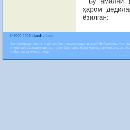
Бу амални 
ҳаром дeдила
ёзилган:
© 2000-2026 IslamNuri.com
Саҳифамизда нашр этилаётган барча нарсалардан шахсий фойдаланиш учун р
олинди деб кўрсатилиши, мустасно ўринларда бизга маълум қилиниши шарт. М
фойдаланиш мумкин эмас.