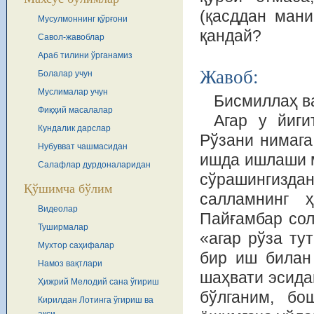
(қасддан мани
Мусулмоннинг қўрғони
қандай?
Савол-жавоблар
Араб тилини ўрганамиз
Жавоб:
Болалар учун
Муслималар учун
Бисмиллаҳ в
Фиқҳий масалалар
Агар у йиги
Кундалик дарслар
Рўзани нимага
Нубувват чашмасидан
ишда ишлаши м
Салафлар дурдоналаридан
сўрашингиз
Қўшимча бўлим
салламнинг ҳ
Видеолар
Пайғамбар сол
Туширмалар
«агар рўза ту
Мухтор саҳифалар
бир иш билан 
Намоз вақтлари
шаҳвати эсида
Ҳижрий Мелодий сана ўгириш
бўлганим, бо
Кирилдан Лотинга ўгириш ва