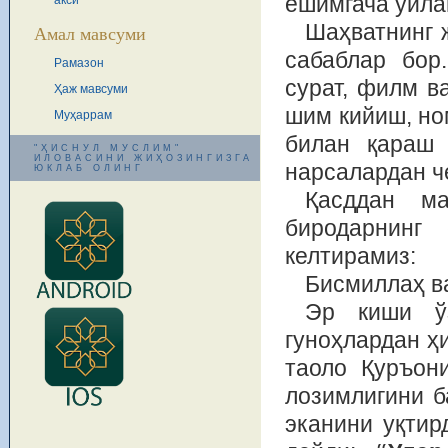
ёшимгача уйла
акси
Шаҳватнинг 
Амал мавсуми
сабаблар бор
Рамазон
сурат, филм в
Ҳаж мавсуми
шим кийиш, но
Муҳаррам
билан қараш 
"ҲИСНУЛ МУСЛИМ"
ИЛОВАСИНИ ЖИҲОЗИНГИЗГА
нарсалардан ч
ЮКЛАБ ОЛИНГ
Қасддан ма
биродарнинг
келтирамиз:
Бисмиллаҳ в
Эр киши ўз
гуноҳлардан ҳ
таоло Қуръон
лозимлигини б
эканини уқтир