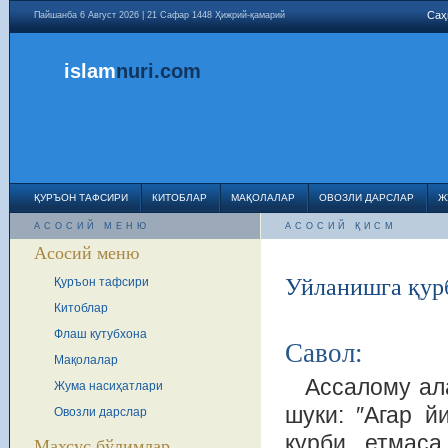
Саҳ
Пайшанба 6 Август 2026 | 21 Сафар 1448 Ҳижрий-қамарий
islam
nuri
.com
ҚУРЪОН ТАФСИРИ
КИТОБЛАР
МАҚОЛАЛАР
ОВОЗЛИ ДАРСЛАР
Ж
АСОСИЙ МЕНЮ
АСОСИЙ ҚИСМ
Асосий меню
Уйланишга қурб
Қуръон тафсири
Китоблар
Флаш кутубхона
Савол:
Мақолалар
Ассалому ал
Жума насиҳатлари
шуки: ″Агар й
Овозли дарслар
қурби етмаса
Махсус бўлимлар