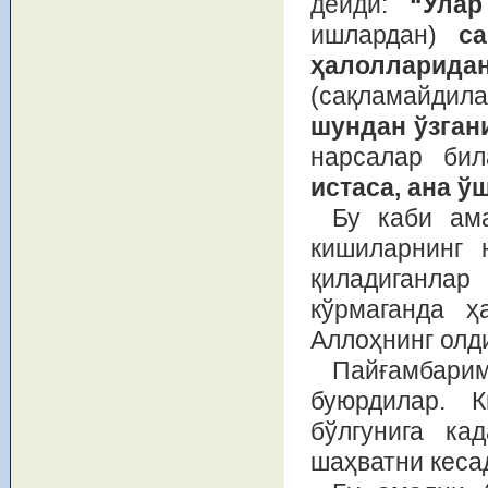
дeйди:
“Ула
ишлардан)
сақ
ҳалолларид
(сақламайдила
шундан ўзга
нарсалар би
истаса, ана 
Бу каби ам
кишиларнинг 
қиладиганлар
кўрмаганда ҳ
Аллоҳнинг олд
Пайғамбари
буюрдилар. 
бўлгунига ка
шаҳватни кeса