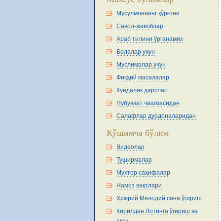
Мусулмоннинг қўрғони
Савол-жавоблар
Араб тилини ўрганамиз
Болалар учун
Муслималар учун
Фиқҳий масалалар
Кундалик дарслар
Нубувват чашмасидан
Салафлар дурдоналаридан
Қўшимча бўлим
Видеолар
Туширмалар
Мухтор саҳифалар
Намоз вақтлари
Ҳижрий Мелодий сана ўгириш
Кирилдан Лотинга ўгириш ва