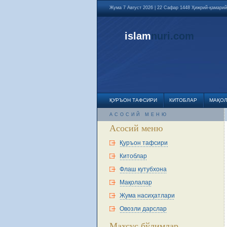
Жума 7 Август 2026 | 22 Сафар 1448 Ҳижрий-қамарий
islam
nuri
.com
ҚУРЪОН ТАФСИРИ
КИТОБЛАР
МАҚО
АСОСИЙ МЕНЮ
Асосий меню
Қуръон тафсири
Китоблар
Флаш кутубхона
Мақолалар
Жума насиҳатлари
Овозли дарслар
Махсус бўлимлар