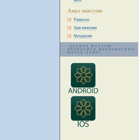
акси
Амал мавсуми
Рамазон
Ҳаж мавсуми
Муҳаррам
"ҲИСНУЛ МУСЛИМ"
ИЛОВАСИНИ ЖИҲОЗИНГИЗГА
ЮКЛАБ ОЛИНГ