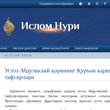
Саҳифамиз янги кўриниши
ЛАЛАР
ОВОЗЛИ ДАРСЛАР
ЖУМА НАСИҲАТЛАРИ
САВОЛ-ЖАВОБЛАР
АСОСИЙ ҚИСМ
Устоз Абдулвалий қорининг Қуръон кари
тафсирлари
Ҳурматли меҳмон, саҳифамиз орқали устоз Абдулвалий 
тафсирларини тинглаш билан муҳтарам устознинг илмла
Яратгандан сўраймиз. Дарсларни тинглар экансиз устоз ҳа
тутманг.