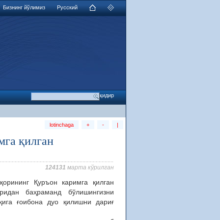
Бизнинг йўлимиз
Русский
lotinchaga
+
-
|
мга қилган
124131
марта кўрилган
қорининг Қуръон каримга қилган
ридан баҳраманд бўлишингизни
ққига ғоибона дуо қилишни дариғ