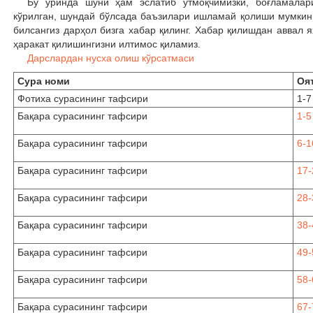
Бу ўринда шуни ҳам эслатиб ўтмоқчимизки, боғламалар
кўрилган, шундай бўлсада баъзилари ишламай қолиши мумкин
билсангиз дарҳол бизга хабар қилинг. Хабар қилишдан аввал 
ҳаракат қилишингизни илтимос қиламиз.
Дарслардан нусха олиш кўрсатмаси
Сура номи
Оя
Фотиха сурасининг тафсири
1-7
Бақара сурасининг тафсири
1-5
Бақара сурасининг тафсири
6-1
Бақара сурасининг тафсири
17-
Бақара сурасининг тафсири
28-
Бақара сурасининг тафсири
38-
Бақара сурасининг тафсири
49-
Бақара сурасининг тафсири
58-
Бақара сурасининг тафсири
67-