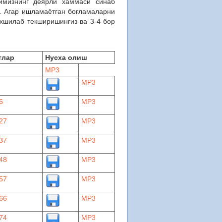
имизнинг деярли хаммаси синаб
. Агар ишламаётган боғламаларни
яхшилаб текширишингиз ва 3-4 бор
тлар
Нусха олиш
MP3
MP3
6
MP3
27
MP3
37
MP3
48
MP3
57
MP3
66
MP3
74
MP3