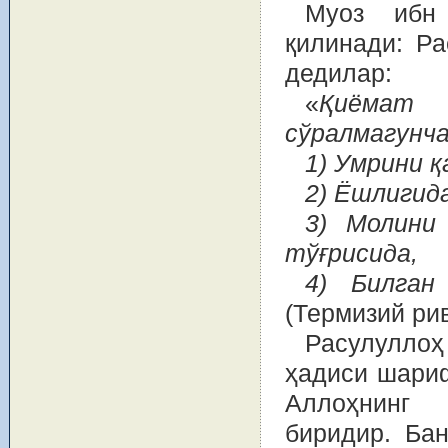
Муоз ибн
қилинади: Р
дедилар:
«
Қиёмат
сўралмагунча
1) Умрини қ
2) Ёшлигид
3) Молини
тўғрисида,
4) Билган
(Термизий рив
Расулулло
ҳадиси шариф
Аллоҳнинг 
биридир. Ба