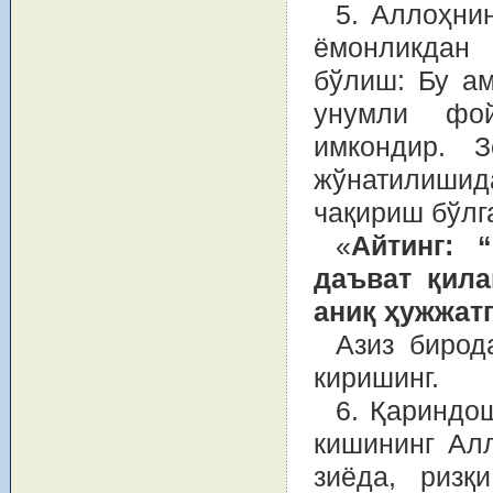
5. Аллоҳни
ёмонликдан 
бўлиш: Бу ам
унумли фой
имкондир. З
жўнатилишид
чақириш бўлг
«
Айтинг: 
даъват қила
аниқ ҳужжатг
Азиз бирод
киришинг.
6. Қариндо
кишининг Алл
зиёда, ризқ