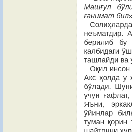
Машғул бўл
ғанимат бил
Солиҳлар
неъматдир. А
берилиб бу 
қалбидаги ўш
ташлайди ва 
Оқил инсон
Акс ҳолда у 
бўлади. Шуни
учун ғафлат,
Яъни, эрка
ўйинлар бил
туман қорин
шайтонни хур