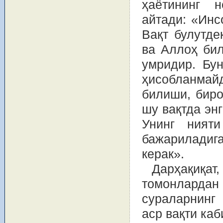
ҳаётининг 
айтади: «Инс
Вақт булутде
ва Аллоҳ бил
умридир. Бу
ҳисобланмайд
билиши, биро
шу вақтда эн
Унинг ният
бажариладиг
керак».
Дарҳақиқа
томонлардан
сураларнинг 
аср вақти каб