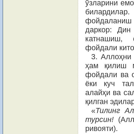
ўзларини емо
билардила
фойдаланиш
даркор: Дин
катнашиш,
фойдали кито
3. Аллоҳни
ҳам қилиш м
фойдали ва 
ёки куч тал
алайҳи ва са
қилган эдилар
«
Тилинг Ал
турсин!
(Алл
ривояти).