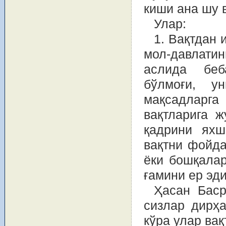
киши ана шу 
Улар:
1. Вақтдан
мол-давлат
аслида беб
бўлмоғи, у
мақсадларга
вақтларига ж
қадрини яхш
вақтни фойда
ёки бошқалар
ғамини ер эд
Ҳасан Баср
сизлар дирҳа
кўра улар вақ