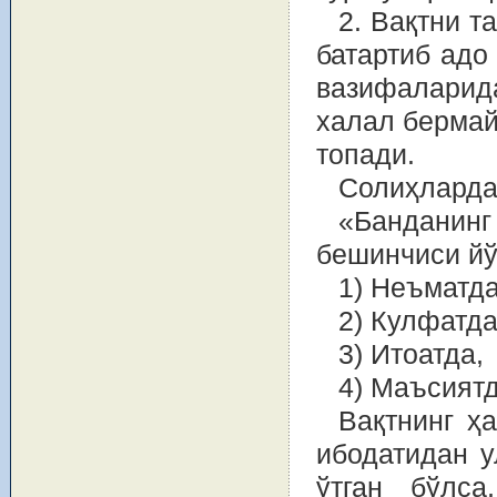
2. Вақтни т
батартиб адо
вазифалари
халал бермай
топади.
Солиҳларда
«Банданинг
бешинчиси йў
1) Неъматда
2) Кулфатда
3) Итоатда,
4) Маъсиятд
Вақтнинг ҳ
ибодатидан у
ўтган бўлс