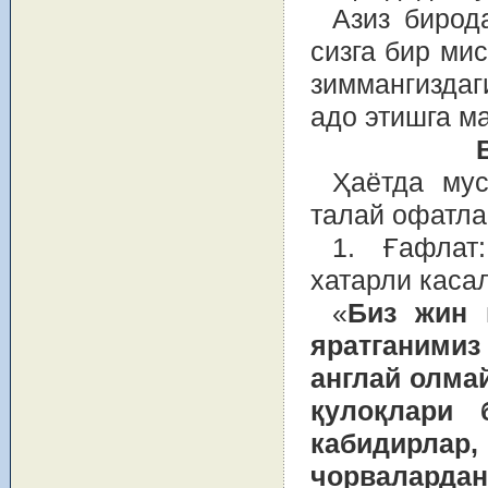
Азиз бирод
сизга бир мис
зиммангиздаг
адо этишга м
Ҳаётда мус
талай офатла
1. Ғафлат
хатарли каса
«
Биз жин 
яратганимиз
англай олма
қулоқлари 
кабидирлар
чорвалард