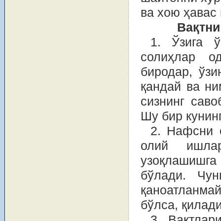
ва хою ҳавас
Вақтни
1. Ўзига 
солиҳлар од
биродар, ўзи
қандай ва ни
сизнинг саво
Шу бир кунин
2. Нафсни 
олий ишла
узоқлашишга
бўлади. Чу
қаноатланма
бўлса, қилад
3. Вақтлар