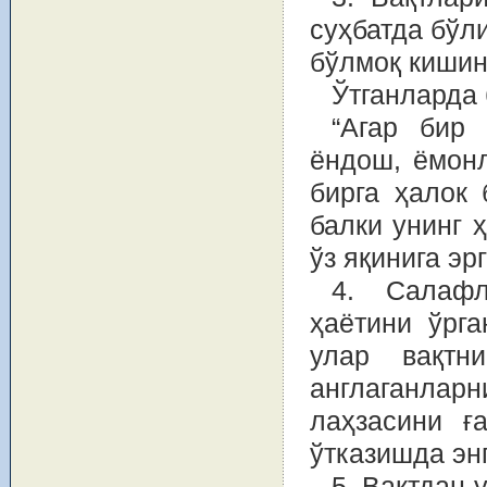
суҳбатда бўл
бўлмоқ кишин
Ўтганларда 
“Агар бир 
ёндош, ёмонл
бирга ҳалок 
балки унинг 
ўз яқинига эр
4. Салафл
ҳаётини ўрг
улар вақтн
англаганларн
лаҳзасини ғ
ўтказишда эн
5. Вақтдан