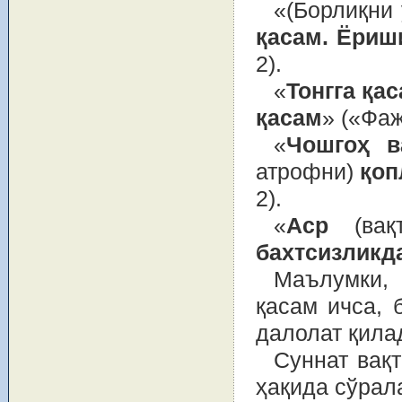
«(Борлиқни
қасам. Ёриш
2).
«
Тонгга қас
қасам
» («Фаж
«
Чошгоҳ в
атрофни)
қоп
2).
«
Аср
(вақт
бахтсизликд
Маълумки,
қасам ичса, 
далолат қила
Суннат вақ
ҳақида сўрал