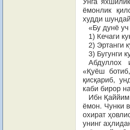
Унга яхшилик
ёмонлик қил
худди шундай
«Бу дунё уч
1) Кечаги ку
2) Эртанги 
3) Бугунги к
Абдуллох 
«Қуёш ботиб
қисқариб, ун
каби бирор н
Ибн Қаййим
ёмон. Чунки 
охират ҳовли
унинг аҳлидан