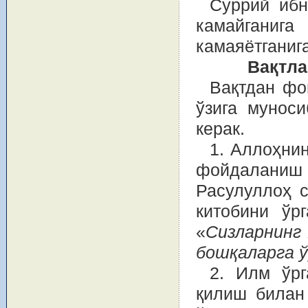
Суррий ибн
камайганиг
камаяётганига
Вақтла
Вақтдан фо
ўзига мунос
керак.
1. Аллоҳнин
фойдаланиш ў
Расулуллоҳ 
китобини ўр
«
Сизларнинг 
бошқаларга 
2. Илм ўрг
қилиш билан 