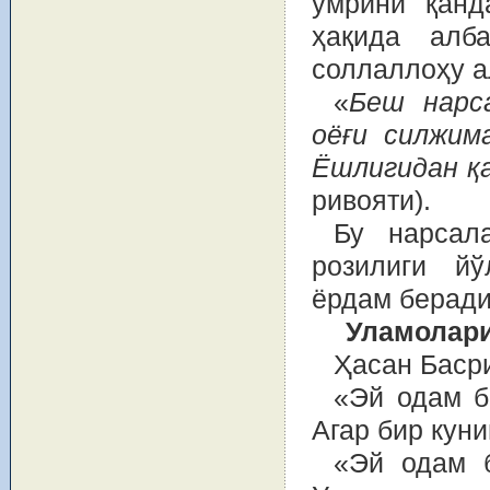
умрини қанд
ҳақида алб
соллаллоҳу а
«
Беш нарса
оёғи силжим
Ёшлигидан қ
ривояти).
Бу нарсал
розилиги й
ёрдам беради
Уламолари
Ҳасан Басри
«Эй одам б
Агар бир куни
«Эй одам б