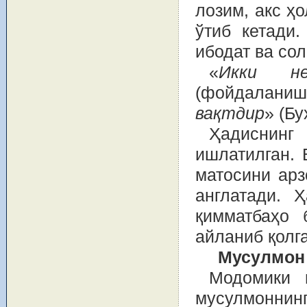
лозим, акс ҳ
ўтиб кетади.
ибодат ва со
«
Икки не
(фойдалани
вақтдир
» (Бу
Ҳадиснин
ишлатилган. 
матосини арз
англатади. 
қимматбаҳо 
айланиб қолга
Мусулмон 
Модомики 
мусулмоннинг