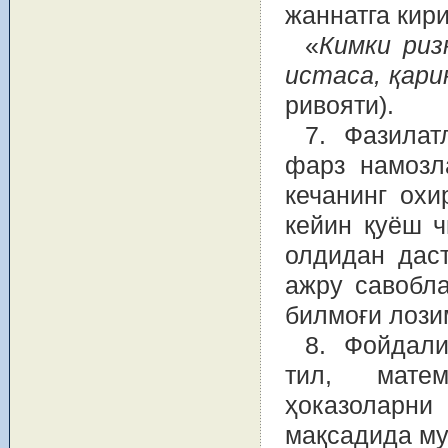
жаннатга кир
«
Кимки риз
истаса, қари
ривояти).
7. Фазилат
фарз намозл
кечанинг охи
кейин қуёш ч
олдидан даст
ажру савобла
билмоғи лози
8. Фойдали
тил, матем
ҳоказоларн
мақсадида му