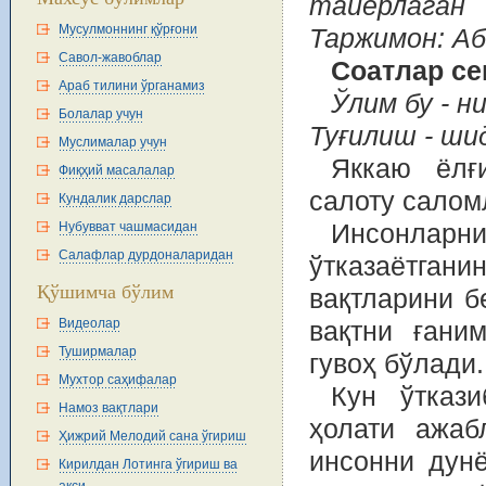
тайёрлаган
Мусулмоннинг қўрғони
Таржимон: А
Савол-жавоблар
Соатлар се
Араб тилини ўрганамиз
Ўлим бу - н
Болалар учун
Туғилиш - ш
Муслималар учун
Яккаю ёлғ
Фиқҳий масалалар
салоту салом
Кундалик дарслар
Нубувват чашмасидан
Инсонларни 
Салафлар дурдоналаридан
ўтказаётга
Қўшимча бўлим
вақтларини б
Видеолар
вақтни ғани
Туширмалар
гувоҳ бўлади.
Мухтор саҳифалар
Кун ўткази
Намоз вақтлари
ҳолати ажаб
Ҳижрий Мелодий сана ўгириш
инсонни дунё
Кирилдан Лотинга ўгириш ва