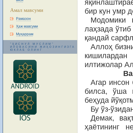
акси
яқинлаштираё
Амал мавсуми
бир кун умр 
Модомики 
Рамазон
Ҳаж мавсуми
лаҳзада ўтиб
Муҳаррам
қандай сарфл
"ҲИСНУЛ МУСЛИМ"
Аллоҳ бизн
ИЛОВАСИНИ ЖИҲОЗИНГИЗГА
ЮКЛАБ ОЛИНГ
кишилардан
илтижолар Ал
Ва
Агар инсон
билса, ўша 
беҳуда йўқот
Бу ўз-ўзида
Демак, вақ
ҳаётининг н