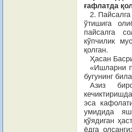
ғафлатда қо
2. Пайсалга
ўтишига оли
пайсалга со
кўпчилик му
қолган.
Ҳасан Баср
«Ишларни п
бугунинг била
Азиз бир
кечиктиришда
эса кафолати
умидида яш
қўядиган ҳас
ёдга олсанги