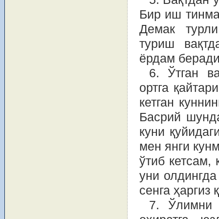
Бир иш тинма
Демак турли
туриш вақтд
ёрдам беради
6. Ўтган в
ортга қайтар
кетган кунни
Басрий шунда
куни қуйидаг
мен янги кунм
ўтиб кетсам,
уни олдингда
сенга ҳаргиз 
7. Ўлимни 