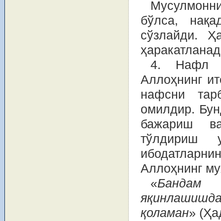
Мусулмонни
бўлса, нақа
сўзлайди. Ҳ
ҳаракатланад
4. Нафл и
Аллоҳнинг ит
нафсни тар
омилдир. Бун
бажариш ва
тўлдириш 
ибодатларни
Аллоҳнинг му
«
Бандам
яқинлашишда
қоламан
» (Ҳа