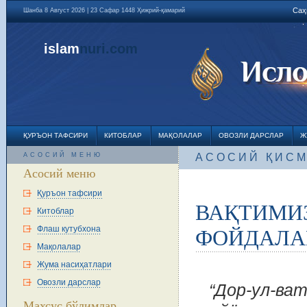
Саҳ
Шанба 8 Август 2026 | 23 Сафар 1448 Ҳижрий-қамарий
islam
nuri
.com
ҚУРЪОН ТАФСИРИ
КИТОБЛАР
МАҚОЛАЛАР
ОВОЗЛИ ДАРСЛАР
Ж
АСОСИЙ МЕНЮ
АСОСИЙ ҚИС
Асосий меню
Қуръон тафсири
ВАҚТИМИ
Китоблар
Флаш кутубхона
ФОЙДАЛА
Мақолалар
Жума насиҳатлари
Овозли дарслар
“Дор-ул-
Махсус бўлимлар