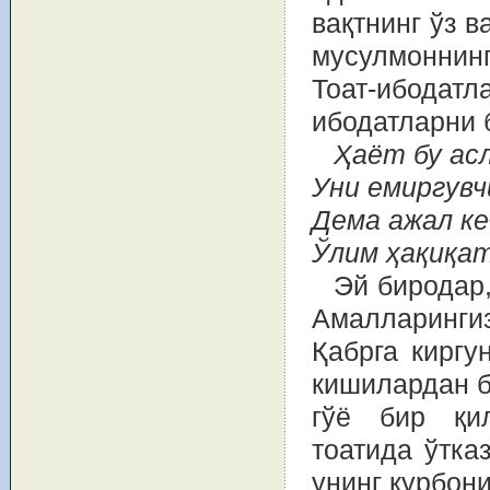
вақтнинг ўз 
мусулмоннинг
Тоат-ибод
ибодатларни 
Ҳаёт бу ас
Уни емиргувч
Дема ажал ке
Ўлим ҳақиқат
Эй биродар,
Амалларинги
Қабрга киргу
кишилардан б
гўё бир қил
тоатида ўтка
унинг қурбон