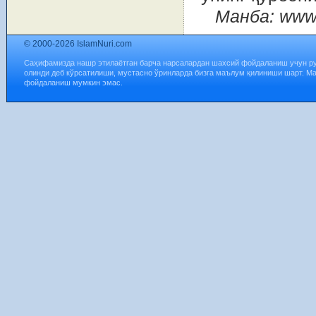
Манба: www.
© 2000-2026 IslamNuri.com
Саҳифамизда нашр этилаётган барча нарсалардан шахсий фойдаланиш учун р
олинди деб кўрсатилиши, мустасно ўринларда бизга маълум қилиниши шарт. М
фойдаланиш мумкин эмас.