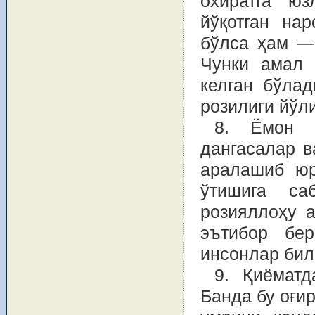
охиратга юз
йўқотган на
бўлса ҳам —
Чунки амал 
келган бўлад
розилиги йўл
8. Ёмон ҳ
дангасалар в
аралашиб юр
ўтишига са
розияллоҳу а
эътибор бе
инсонлар бил
9. Қиёматд
Банда бу оғир