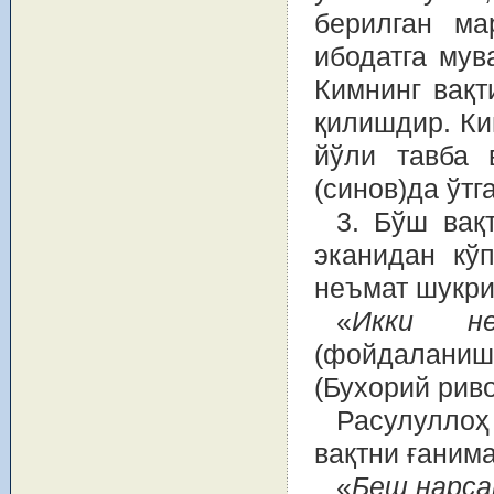
берилган ма
ибодатга мув
Кимнинг вақт
қилишдир. Ки
йўли тавба 
(синов)да ўтг
3. Бўш вақ
эканидан кў
неъмат шукри
«
Икки не
(фойдалани
(Бухорий риво
Расулулло
вақтни ғаним
«
Беш нарса