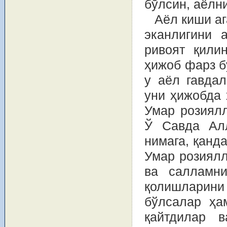
бўлсин, аёлн
Аёл киши аг
эканлигини 
ривоят қили
ҳижоб фарз б
у аёл гавдал
уни ҳижобда 
Умар розиялл
Ў Савда Алл
нимага, қанда
Умар розиялл
ва салламни
қолишларин
бўлсалар ҳа
қайтдилар 