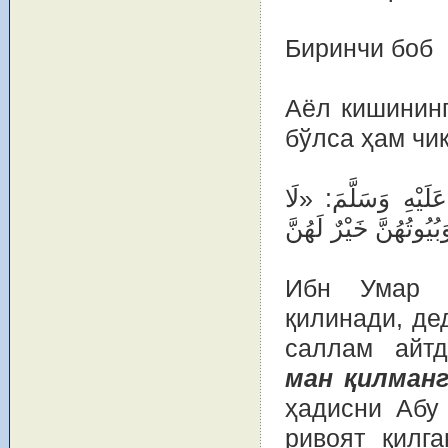
Биринчи боб
Аёл кишининг
бўлса ҳам чи
يْهِ وَسَلَّمَ: «لَا
Ибн Умар р
қилинади, де
саллам айт
ман қилманг
ҳадисни Абу
ривоят қилг