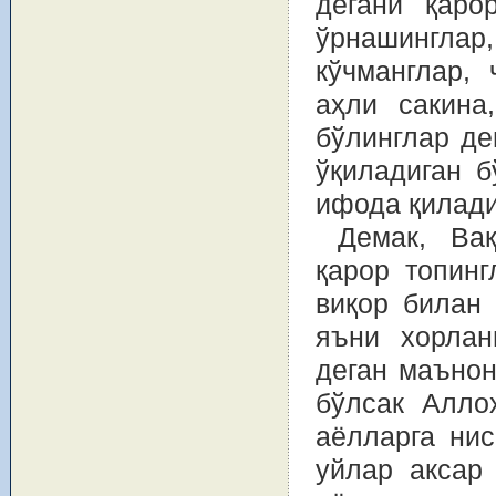
дегани қаро
ўрнашингла
кўчманглар, 
аҳли сакина
бўлинглар де
ўқиладиган б
ифода қилади
Демак, Вақ
қарор топинг
виқор билан 
яъни хорлан
деган маънон
бўлсак Аллоҳ таоло “ي بُيُوتِكُنَّ
аёлларга нис
уйлар аксар