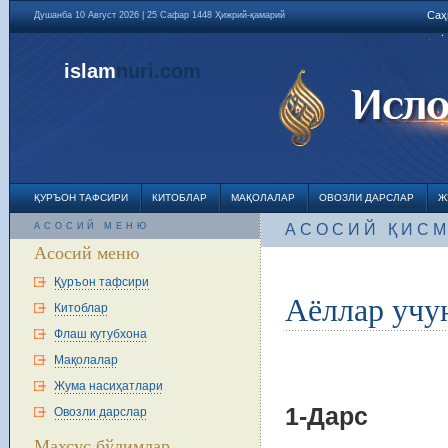
Саҳ
Душанба 10 Август 2026 | 25 Сафар 1448 Ҳижрий-қамарий
islam
nuri
.com
ҚУРЪОН ТАФСИРИ
КИТОБЛАР
МАҚОЛАЛАР
ОВОЗЛИ ДАРСЛАР
Ж
АСОСИЙ МЕНЮ
АСОСИЙ ҚИС
Асосий меню
Қуръон тафсири
Аёллар учун
Китоблар
Флаш кутубхона
Мақолалар
Жума насиҳатлари
1-Дарс
Овозли дарслар
Махсус бўлимлар