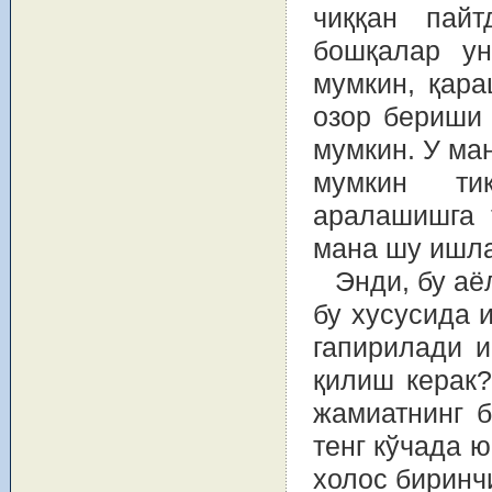
чиққан пай
бошқалар ун
мумкин, қара
озор бериши 
мумкин. У ма
мумкин ти
аралашишга т
мана шу ишла
Энди, бу аё
бу хусусида 
гапирилади 
қилиш керак?
жамиатнинг б
тенг кўчада 
холос биринч