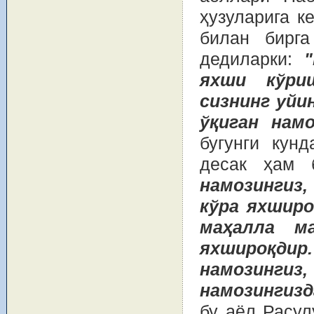
ҳузуларига к
билан бирг
дедиларки:
яхши кўри
сизнинг уйи
ўқиган намо
бугунги кун
десак ҳам 
намозингиз
кўра яхширо
маҳалла ма
яхшироқди
намозинг
намозингиз
бу аёл Расул