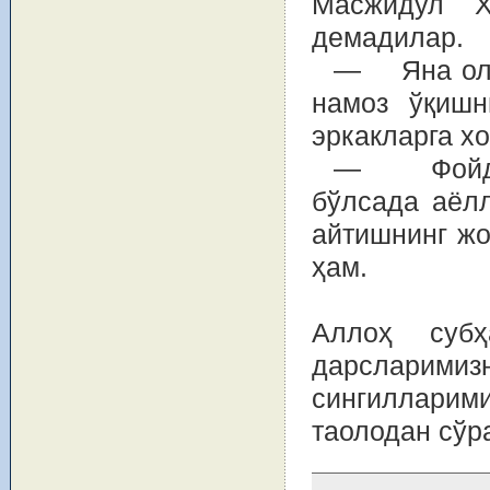
Масжидул Ҳ
демадилар.
— Яна ола
намоз ўқишн
эркакларга хо
— Фойдала
бўлсада аёлл
айтишнинг жо
ҳам.
Аллоҳ суб
дарсларимизн
сингилларим
таолодан сўр