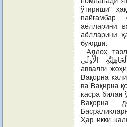
номланади яъ
ўтириши" ҳақ
пайғамбар 
аёлларини в
аёлларини ҳ
буюрди.
Аллоҳ таоло деди: “بَرَّجْنَ تَبَرُّجَ
الْجَاهِلِيَّةِ الْأُولَى” “Уйларингизда қарор топинглар 
аввалги жоҳилия
Вақорна кали
ва Вақирна қ
касра билан 
Вақорна 
Басраликлар
Ҳар икки кал