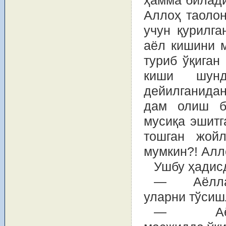
ҳамма билади
Аллоҳ таолон
учун қурилг
аёл кишини 
туриб ўқиган
киши шунд
дейилганидан
дам олиш бо
мусиқа эшитг
тошган жойл
мумкин?! Алл
Ушбу ҳадис
— Аёллар 
уларни тўсиш
— Аёларн