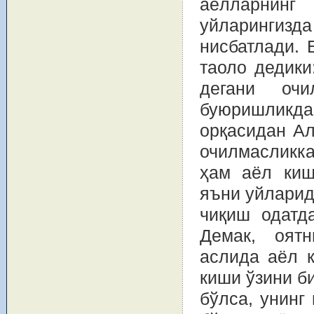
аёлларнинг 
уйларингизда
нисбатлади. 
таоло дедики: “وَلَا تَبَرَّجْنَ تَبَرُّجَ الْجَاهِلِيَّةِ الْأُولَى” 
дегани оч
буюришликд
орқасидан Ал
очилмасликк
ҳам аёл киш
яъни уйларид
чиқиш одатд
Демак, оятн
аслида аёл к
киши ўзини б
бўлса, унинг