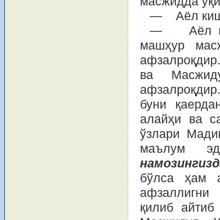
масжидда ўқи
— Аёл киши
— Аёл киш
машҳур мас
афзалроқдир
ва Масжид
афзалроқдир
буни қаерда
алайҳи ва с
ўзлари Мади
маълум 
намозингизд
бўлса ҳам 
афзаллигни 
қилиб айтиб