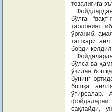
тозалигига эъ
Фойдлардан
бўлган "вақт"
таолонинг и
ўрганиб, ама
ташқари аёл 
борди-келдил
Фойдаларда
бўлса ва ҳам
ўзидан бошқа
бунинг ортид
бошқа аёлл
ўтирсалар. 
фойдаларни 
сақлайди, у