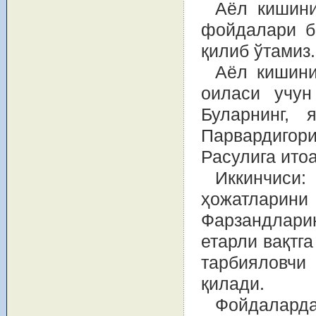
Аёл кишини
фойдалари б
қилиб ўтамиз.
Аёл кишини
оиласи учун
Буларнинг, 
Парвардигори
Расулига итоа
Иккинчиси
ҳожатларини
Фарзандлари
етарли вақтга
тарбияловчи
қилади.
Фойдалард