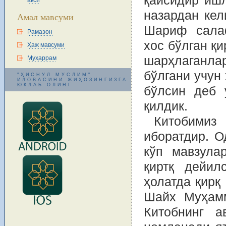
қайсидир иш
акси
назардан ке
Амал мавсуми
Шариф салаф
Рамазон
хос бўлган қ
Ҳаж мавсуми
шарҳлаганлар
Муҳаррам
бўлгани учун
"ҲИСНУЛ МУСЛИМ"
ИЛОВАСИНИ ЖИҲОЗИНГИЗГА
ЮКЛАБ ОЛИНГ
бўлсин деб 
қилдик.
Китобимиз
иборатдир. О
кўп мавзула
қиртқ дейил
ҳолатда қирқ 
Шайх Муҳамм
Китобнинг аввали “رأة في بيتها