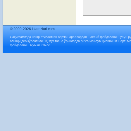
© 2000-2026 IslamNuri.com
Саҳифамизда нашр этилаётган барча нарсалардан шахсий фойдаланиш учун р
олинди деб кўрсатилиши, мустасно ўринларда бизга маълум қилиниши шарт. М
фойдаланиш мумкин эмас.