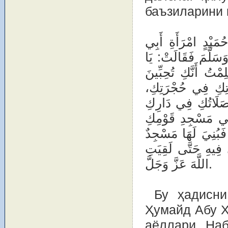
баъзиларини 
ُمَيْدٍ امْرَأَةِ أَبِي
وَسَلَّمَ فَقَالَتْ: يَا
ْتُ أَنَّكِ تُحِبِّينَ
اتِكِ فِي حُجْرَتِكِ
َلَاتُكِ فِي دَارِكِ
ِي مَسْجِدِ قَوْمِكِ
ُنِيَ لَهَا مَسْجِدٌ
فِيهِ حَتَّى لَقِيَتِ
اللَّهَ عَزَّ وَجَلَّ.
Бу ҳадисни
Ҳумайд Абу Ҳ
аёллари Наб