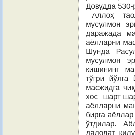
Довудда 530-
Аллоҳ тао
мусулмон эр
даражада ма
аёлларни мас
Шунда Расу
мусулмон эр
кишининг ма
тўғри йўлга
масжидга чиқ
хос шарт-ша
аёлларни ма
бирга аёллар
ўтдилар. Аё
далолат қил