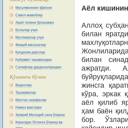
Аёл кишинин
Мусулмоннинг қўрғони
Савол-жавоблар
Араб тилини ўрганамиз
Аллоҳ субҳан
Болалар учун
билан яратд
Муслималар учун
махлуқотлар
Фиқҳий масалалар
Жонлиларидан
Кундалик дарслар
билан сина
Нубувват чашмасидан
ажратди. 
Салафлар дурдоналаридан
буйруқларид
Қўшимча бўлим
жинсга қарат
Видеолар
кўра, эркак 
Туширмалар
Мухтор саҳифалар
аёл қилиб яр
Намоз вақтлари
ҳам баён қил
Ҳижрий Мелодий сана ўгириш
бор. Ўзлар
Кирилдан Лотинга ўгириш ва