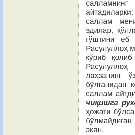
салламнинг
айтадиларк
саллам мени
эдилар, қўлл
гўштини еб 
Расулуллоҳ м
кўриб қолиб
Расулуллоҳ
лаҳзанинг 
бўлганидан 
саллам айтд
чиқишга рух
ҳожати бўлса
бўлмайдиган
экан.