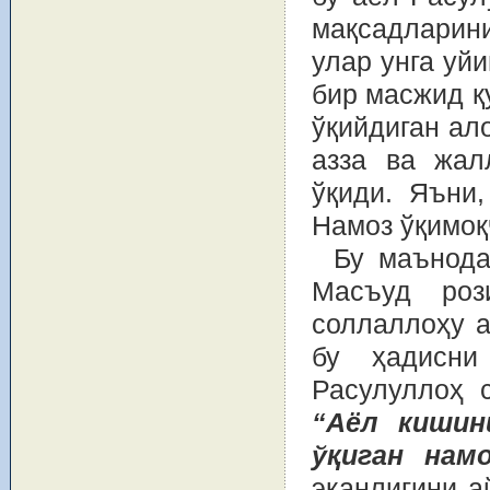
мақсадларини
улар унга уйи
бир масжид қ
ўқийдиган ал
азза ва жал
ўқиди. Яъни
Намоз ўқимоқ
Бу маънода
Масъуд роз
соллаллоҳу а
бу ҳадисни
Расулуллоҳ 
“Аёл кишин
ўқиган нам
эканлигини а