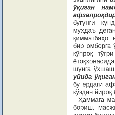
ўқиган нам
афзалроқдир
бугунги кун
мухдаъ деган
қимматбаҳо 
бир омборга 
кўпроқ тўғри
ётоқхонасида
шунга ўхша
уйида ўқига
бу ердаги аф
кўздан йироқ
Ҳаммага ма
бориш, масж