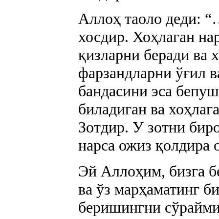
Аллоҳ таоло деди: 
хосдир. Хоҳлаган на
қизларни беради ва 
фарзандларни ўғил в
бандасини эса бепуш
биладиган ва хоҳлаг
Зотдир. У зотни бир
нарса ожиз қолдира 
Эй Аллоҳим, бизга б
ва ўз марҳаматинг б
беришингни сўрайми