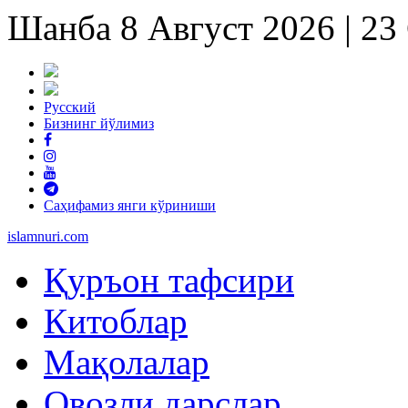
Шанба 8 Август 2026 | 2
Русский
Бизнинг йўлимиз
Саҳифамиз янги кўриниши
islam
nuri
.com
Қуръон тафсири
Китоблар
Мақолалар
Овозли дарслар