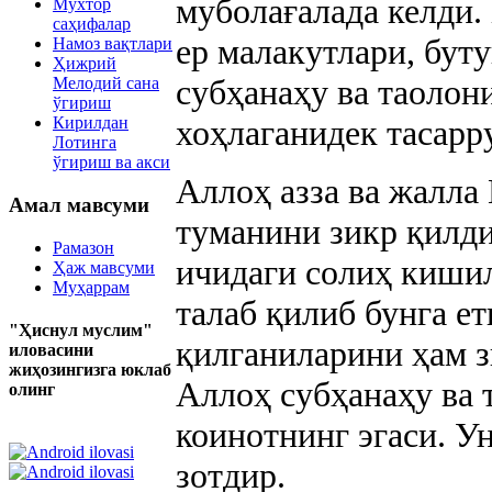
муболағалада келди.
Мухтор
саҳифалар
ер малакутлари, бу
Намоз вақтлари
Ҳижрий
субҳанаҳу ва таолон
Мелодий сана
ўгириш
Кирилдан
хоҳлаганидек тасарр
Лотинга
ўгириш ва акси
Аллоҳ азза ва жалла
Амал мавсуми
туманини зикр қилди
Рамазон
ичидаги солиҳ кишил
Ҳаж мавсуми
Муҳаррам
талаб қилиб бунга 
"Ҳиснул муслим"
қилганиларини ҳам з
иловасини
жиҳозингизга юклаб
Аллоҳ субҳанаҳу ва 
олинг
коинотнинг эгаси. У
зотдир.