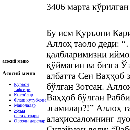
3406
марта кўрилган
Бу исм Қуръони Кари
Аллоҳ таоло деди: 
қалбларимизни иймон
асосий меню
қўймагин ва бизга Ўз
Асосий меню
албатта Сен Ваҳҳоб з
бўлган Зотсан. Аллоҳ
Қуръон
тафсири
Ваҳҳоб бўлган Рабби
Китоблар
Флаш кутубхона
Мақолалар
эгамилар?!” Аллоҳ 
Жума
насиҳатлари
алаҳиссаломнинг ду
Овозли дарслар
Сулаймон деди: “Ра