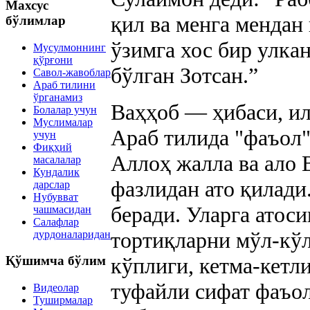
Махсус
қил ва менга мендан
бўлимлар
ўзимга хос бир улка
Мусулмоннинг
қўрғони
бўлган Зотсан.”
Савол-жавоблар
Араб тилини
ўрганамиз
Ваҳҳоб — ҳибаси, ил
Болалар учун
Муслималар
Араб тилида "фаъол"
учун
Фиқҳий
Аллоҳ жалла ва ало 
масалалар
Кундалик
фазлидан ато қилади
дарслар
Нубувват
беради. Уларга атоси
чашмасидан
Салафлар
тортиқларни мўл-кўл
дурдоналаридан
кўплиги, кетма-кетл
Қўшимча бўлим
туфайли сифат фаъол
Видеолар
Туширмалар