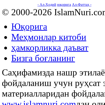
‹ Ал-Ҳодий
юқорига
Ал-Фаттаҳ ›
© 2000-2026 IslamNuri.co
Юқорига
Меҳмонлар китоби
ҳамкорликка даъват
Бизга боғланинг
Саҳифамизда нашр этилаё
фойдаланиш учун руҳсат 
материалларидан фойдала
www.islamnuri.com
дан ол