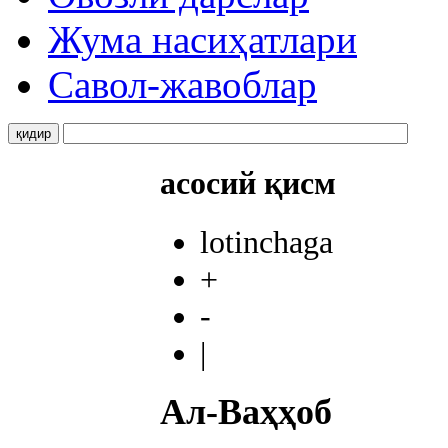
Жума насиҳатлари
Савол-жавоблар
асосий қисм
lotinchaga
+
-
|
Ал-Ваҳҳоб