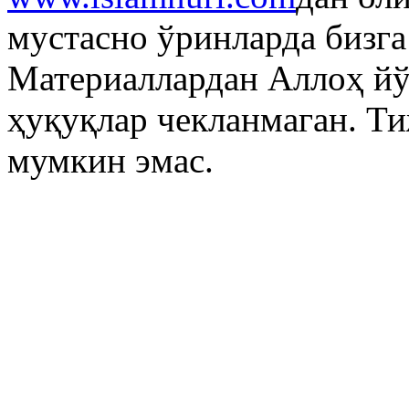
мустасно ўринларда бизг
Материаллардан Аллоҳ й
ҳуқуқлар чекланмаган. Т
мумкин эмас.