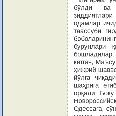
бўлди ва 
зиддиятлари
одамлар ичи
таассуби гир
боболарини
бурунлари қ
бошладилар.
кетгач, Маъс
ҳижрий шавво
йўлга чиқади
шаҳрига ети
орқали Боку
Новороссийск
Одессага, сў