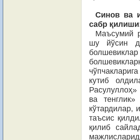
Синов ва 
сабр қилиши
Маъсумий р
шу йўсин д
болшевиклар 
болшевикла
чўпчаклариг
кутиб олди
Расулуллоҳ» 
ва тенглик»
кўтардилар, 
таъсис қилди
қилиб сайла
мажлисларида