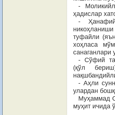
- Моликий
ҳадислар хато
- Ҳанафи
никоҳланиши
туфайли (яъ
хоҳласа мўм
санаганлари 
- Сўфий та
(қўл бери
нақшбандийли
- Аҳли сун
улардан бошқ
Муҳаммад С
муҳит ичида ў