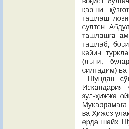
воқиф бўлга
қарши қўзғо
ташлаш лозим
султон Абду
ташлашга ам
ташлаб, боси
кейин туркл
(яъни, була
силтадим) ва
Шундан сў
Искандария, 
зул-ҳижжа ой
Мукаррамага 
ва Ҳижоз ула
ерда шайх Ш