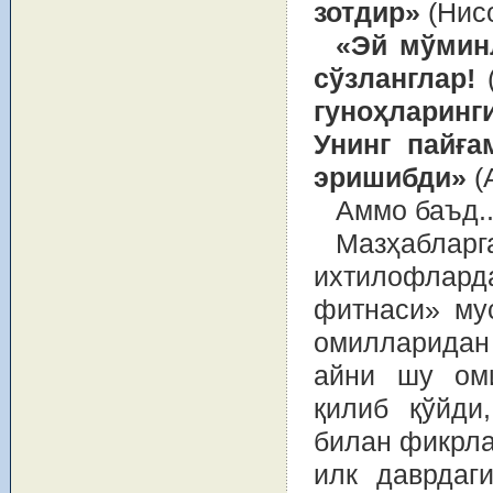
зотдир»
(Нисо
«Эй мўминл
сўзланглар!
гуноҳларинг
Унинг пайға
эришибди»
(А
Аммо баъд.
Мазҳабларг
ихтилофлард
фитнаси» му
омилларидан
айни шу оми
қилиб қўйди
билан фикрла
илк даврдаг