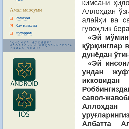
акси
кимсани ҳидо
Амал мавсуми
Аллоҳдан ўзг
Рамазон
алайҳи ва с
Ҳаж мавсуми
гувоҳлик бер
Муҳаррам
«Эй мўмин
"ҲИСНУЛ МУСЛИМ"
қўрқинглар 
ИЛОВАСИНИ ЖИҲОЗИНГИЗГА
ЮКЛАБ ОЛИНГ
дунёдан ўтин
«Эй инсон
ундан жуф
икковидан 
Роббингизд
савол-жав
Аллоҳда
уруғларинг
Албатта Ал