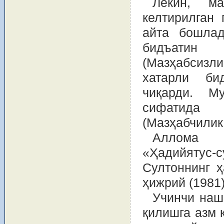
Лекин, ма
келтирилган 
айта бошлад
бидъатин 
(Мазҳабсизл
хатарли би
чиқарди. М
сифатида 
(Мазҳабчилик
Аллома М
«Ҳадийятус
Султоннинг ҳ
ҳижрий (1981
Учинчи нашр
қилишга азм 