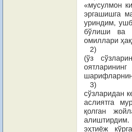
«мусулмон ки
эргашишга м
уриндим, ушб
бўлиши ва м
омиллари ҳақ
2
(ўз сўзлари
оятларини
шарифларнин
3
сўзларидан к
аслиятга му
қолган жойл
алиштирдим
эҳтиёж кўрг