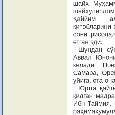
шайх Муҳамм
шайхулисло
Қаййим ал
китобларини 
сони рисола
етган эди.
Шундан сўн
Аввал Юнонис
келади. Пое
Самара, Орен
уйига, ота-он
Юртга қайт
қилган мадр
Ибн Таймия,
раҳимаҳумул