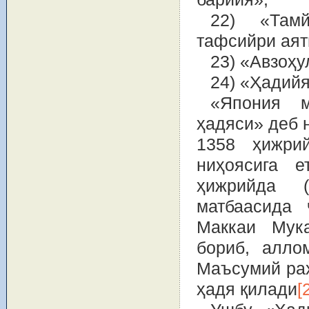
22) «Тамй
тафсийри аят
23) «Авзоҳ
24) «Ҳадийя
«Япония м
ҳадяси» деб 
1358 ҳижри
ниҳоясига 
ҳижрийда (
матбаасида
Маккаи Мук
бориб, алло
Маъсумий раҳ
ҳадя қилади
[