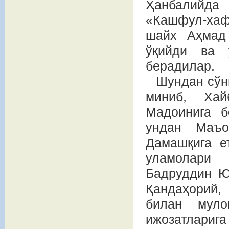
Ҳанбалийда
«Кашфул-хаф
шайх Аҳмад 
ўқийди ва 
берадилар.
Шундан сўн
миниб, Хай
Мадоинига б
ундан Маъо
Дамашқига е
уламолари
Бадруддин Ю
Қандаҳорий,
билан муло
ижозатларига