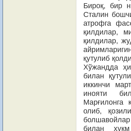
Бироқ, бир н
Сталин бошчи
атрофга фас
қилдилар, м
қилдилар, жу
айримлариг
қутулиб қолд
Хўжандда ҳи
билан қутул
иккинчи мар
инояти би
Марғилонга 
олиб, қозил
болшавойлар 
билан ҳукм