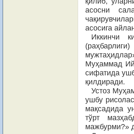
қилиб, уларн
асосни сал
чақирувчила
асосига айла
Иккинчи к
(раҳбарлиг
мужтаҳидла
Муҳаммад Ийд
сифатида ушб
қилдиради.
Устоз Муҳа
ушбу рисолас
мақсадида у
тўрт мазҳа
мажбурми?» д