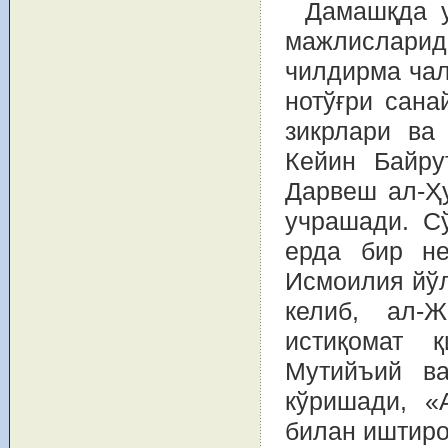
Дамашқда у
мажлисларида
чилдирма чал
нотўғри сана
зикрлари ва
Кейин Байру
Дарвеш ал-Ҳ
учрашади. Сў
ерда бир не
Исмоилия йўл
келиб, ал-Ж
истиқомат 
Мутийъий в
кўришади, «
билан иштиро