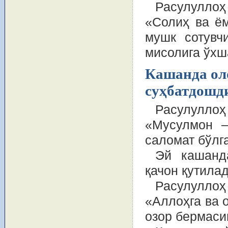
Расулуллоҳ
«Солиҳ ва ё
мушк сотувч
мисолига ўхш
Кашанда оло
суҳбатдошд
Расулуллоҳ
«Мусулмон —
саломат бўлг
Эй кашанда
қачон қутила
Расулуллоҳ
«Аллоҳга ва 
озор бермаси