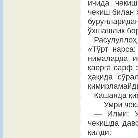
ичида чекиш
чекиш билан 
бурунларид
ўхшашлик бор
Расулуллоҳ
«Тўрт нарса:
нималарда и
қаерга сарф 
ҳақида сўра
қимирламайди
Кашанда қиё
— Умри чек
— Илми; У
чекишда даво
қилди;