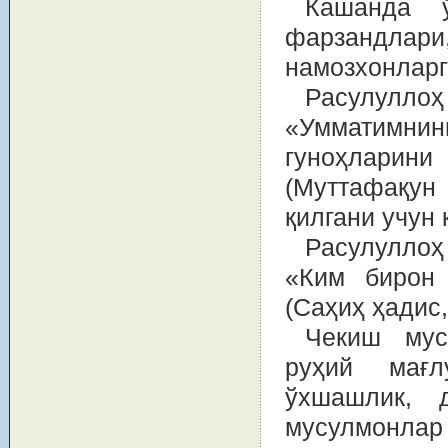
Кашанда ў
фарзандлари
намозхонларг
Расулуллоҳ
«Умматимни
гуноҳлари
(Муттафақу
қилгани учун
Расулуллоҳ
«Ким бирон 
(Саҳиҳ ҳадис,
Чекиш мус
руҳий мағл
ўхшашлик, д
мусулмонлар