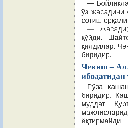
— Бойликла
ўз жасадини 
сотиш орқали
— Жасади;
қўйди. Шайт
қилдилар. Че
биридир.
Чекиш – Алл
ибодатидан 
Рўза кашан
биридир. Ка
муддат Қур
мажлисларида
ёқтирмайди