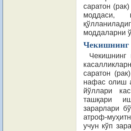
саратон (рак
моддаси, 
қўлланиладиг
моддаларни ў
Чекишнинг 
Чекишнинг 
касалликлар
саратон (рак)
нафас олиш 
йўллари кас
ташқари иш
зарарлари бў
атроф-муҳит
учун кўп зар