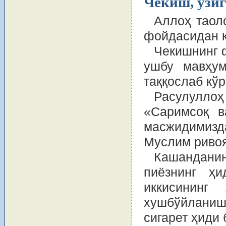
Чекиш, ўзиг
Аллоҳ таоло
фойдасидан к
Чекишнинг 
ушбу мавҳум
таққослаб кўр
Расулуллоҳ
«Саримсоқ в
масжидимизда
Муслим ривоя
Кашандани
пиёзнинг ҳи
иккисининг
хушбўйлани
сигарет ҳиди 