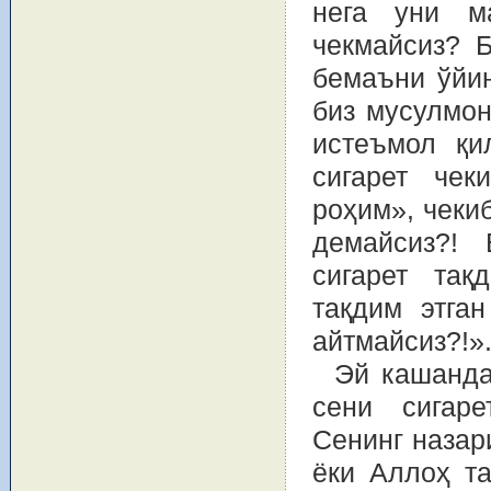
нега уни м
чекмайсиз? 
бемаъни ўйин
биз мусулмон
истеъмол қи
сигарет чек
роҳим», чеки
демайсиз?! 
сигарет тақ
тақдим этга
айтмайсиз?!»
Эй кашанда
сени сигаре
Сенинг назар
ёки Аллоҳ т