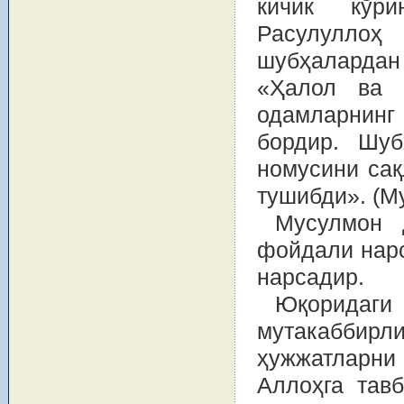
кичик кўр
Расулулло
шубҳалардан
«Ҳалол ва 
одамларнинг
бордир. Шуб
номусини сақ
тушибди». (М
Мусулмон д
фойдали нарс
нарсадир.
Юқорида
мутакаббирл
ҳужжатларни
Аллоҳга тав