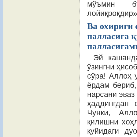
мўъмин бў
лойиқроқдир».
Ва охириги
палласига 
палласигам
Эй кашанда
ўзингни ҳисо
сўра! Аллоҳ 
ёрдам бериб,
нарсани эваз
ҳаддингдан 
Чунки, Алл
қилишни хоҳл
қуйидаги ду