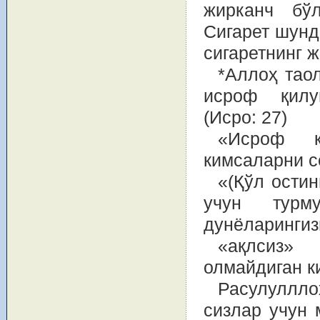
жирканч бў
Сигарет шунд
сигаретнинг ж
*Аллоҳ тао
исроф қилу
(Исро: 27)
«Исроф қ
кимсаларни с
«(Қўл остин
учун турм
дунёларингизн
«ақлсиз»
олмайдиган к
Расулуллло
сизлар учун 