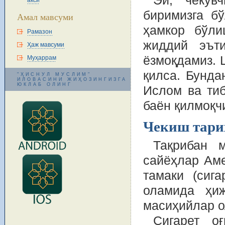
Эй, чекув
акси
биримизга бў
Амал мавсуми
ҳамкор бўли
Рамазон
жиддий эът
Ҳаж мавсуми
ёзмоқдамиз. 
Муҳаррам
қилса. Бунда
"ҲИСНУЛ МУСЛИМ"
ИЛОВАСИНИ ЖИҲОЗИНГИЗГА
ЮКЛАБ ОЛИНГ
Ислом ва тиб
баён қилмоқч
Чекиш тар
Тақрибан 
сайёҳлар Аме
тамаки (сиг
оламида ҳи
масиҳийлар о
Сигарет о