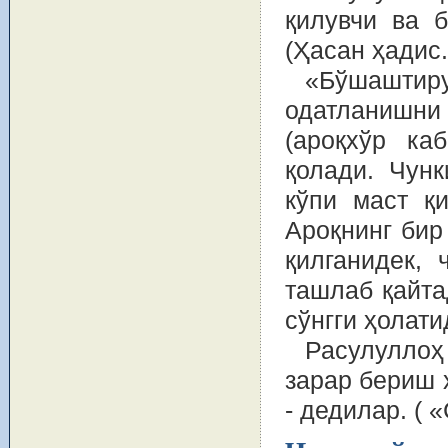
қилувчи ва 
(Ҳасан ҳадис
«Бўшашти
одатланишн
(ароқхўр ка
қолади. Чунк
кўпи маст қ
Ароқнинг бир
қилганидек,
ташлаб қайта
сўнгги ҳолат
Расулуллоҳ
зарар бериш 
- дедилар. (