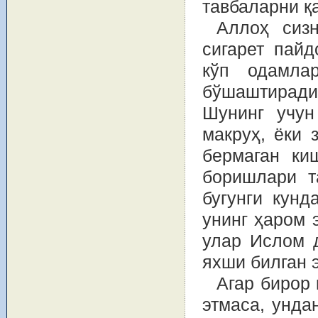
тавбаларни қ
Аллоҳ сизн
сигарет пайд
кўп одамла
бўшаштирадим
Шунинг учун
макруҳ, ёки 
бермаган ки
боришлари т
бугунги кунд
унинг ҳаром 
улар Ислом 
яхши билган 
Агар бирор
этмаса, унда