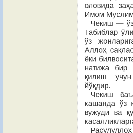
оловида заҳ
Имом Муслим
Чекиш — ўз
Табиблар ўли
ўз жонлариг
Аллоҳ сақлас
ёки билвосита
натижа бир 
қилиш учун
йўқдир.
Чекиш баъ
кашанда ўз қ
вужуди ва қ
касалликларг
Расулулло