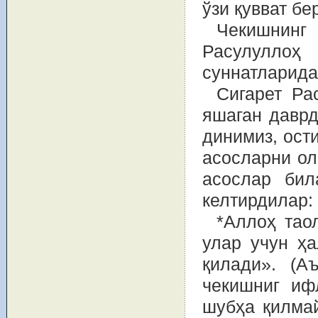
ўзи қувват бе
Чекишнинг
Расулуллоҳ
суннатларида
Сигарет Ра
яшаган даврд
динимиз, ост
асосларни ол
асослар бил
келтирдилар:
*Аллоҳ тао
улар учун ҳ
қилади». (А
чекишниг иф
шубҳа қилмай