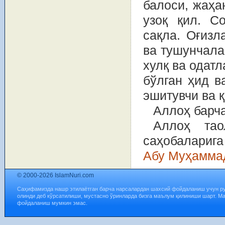
балоси, жаҳа
узоқ қил. С
сақла. Оғизл
ва тушунчала
хулқ ва одатл
бўлган ҳид в
эшитувчи ва қ
Аллоҳ барч
Аллоҳ тао
саҳобаларига
Абу Муҳамма
© 2000-2026 IslamNuri.com
Саҳифамизда нашр этилаётган барча нарсалардан шахсий фойдаланиш учун р
олинди деб кўрсатилиши, мустасно ўринларда бизга маълум қилиниши шарт. М
фойдаланиш мумкин эмас.