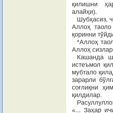
қилишни ҳа
алайҳи).
Шубҳасиз, ч
Аллоҳ таоло
қоринни тўйди
*Аллоҳ таол
Аллоҳ сизлар
Кашанда ш
истеъмол қил
мубтало қила
зарарли бўл
соғлиқни ҳи
қилдилар.
Расуллулло
«... Заҳар и