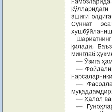
намозларида
кўлларидаги
эшиги олдига
Суннат эс
хушбўйланиш
Шариатнинг
қилади. Баъз
минглаб ҳукм
— Ўзига ҳам
— Фойдали 
нарсаларники
— Фасодла
муқаддамдир
— Ҳалол ва
— Гуноҳлар