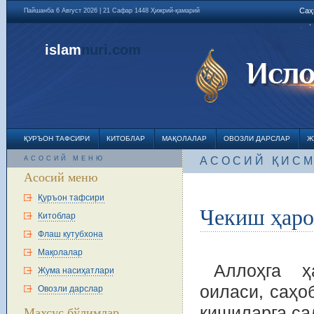
Саҳ
Пайшанба 6 Август 2026 | 21 Сафар 1448 Ҳижрий-қамарий
islam
nuri
.com
ҚУРЪОН ТАФСИРИ
КИТОБЛАР
МАҚОЛАЛАР
ОВОЗЛИ ДАРСЛАР
Ж
АСОСИЙ МЕНЮ
АСОСИЙ ҚИС
Асосий меню
Қуръон тафсири
Чекиш ҳаро
Китоблар
Флаш кутубхона
Мақолалар
Аллоҳга ҳ
Жума насиҳатлари
оиласи, саҳо
Овозли дарслар
кишиларга са
Махсус бўлимлар