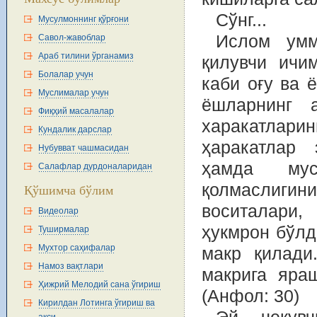
Сўнг...
Мусулмоннинг қўрғони
Ислом умм
Савол-жавоблар
Араб тилини ўрганамиз
қилувчи ичи
Болалар учун
каби оғу ва 
Муслималар учун
ёшларнинг 
Фиқҳий масалалар
харакатлар
Кундалик дарслар
ҳаракатлар 
Нубувват чашмасидан
ҳамда мус
Салафлар дурдоналаридан
қолмаслиги
Қўшимча бўлим
воситалари
Видеолар
ҳукмрон бўлд
Туширмалар
Мухтор саҳифалар
макр қилади
Намоз вақтлари
макрига яра
Ҳижрий Мелодий сана ўгириш
(Анфол: 30)
Кирилдан Лотинга ўгириш ва