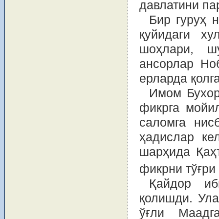
давлатини п
Бир гуруҳ 
қуйидаги ху
шоҳлари, ш
ансорлар Но
ерларда қолг
Имом Бухор
фикрга мойи
саломга нис
ҳадислар ке
шарҳида Қаҳ
фикрни тўғри 
Қайдор и
қолишди. Ула
ўғли Маадг