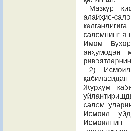
Мазкур қи
алайҳис-сал
келганлиги
саломнинг ян
Имом Бухор
анҳумодан 
ривоятларнин
2) Исмоил
қабиласидан 
Журҳум қаб
уйлантиришд
салом уларни
Исмоил уйд
Исмоилнинг