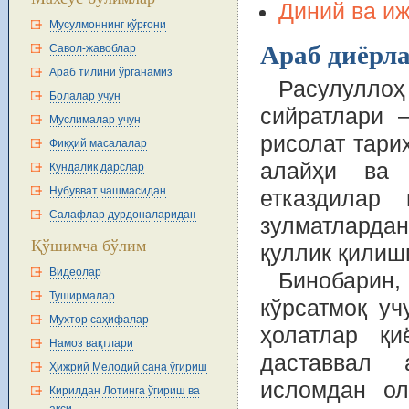
Диний ва и
Мусулмоннинг қўрғони
Араб диёрл
Савол-жавоблар
Араб тилини ўрганамиз
Расулулл
Болалар учун
сийратлари 
Муслималар учун
рисолат тари
Фиқҳий масалалар
алайҳи ва 
Кундалик дарслар
Нубувват чашмасидан
етказдилар
Салафлар дурдоналаридан
зулматлардан
Қўшимча бўлим
қуллик қилиш
Видеолар
Бинобарин,
Туширмалар
кўрсатмоқ уч
Мухтор саҳифалар
ҳолатлар қи
Намоз вақтлари
даставвал 
Ҳижрий Мелодий сана ўгириш
исломдан ол
Кирилдан Лотинга ўгириш ва