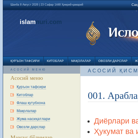
Саҳ
Шанба 8 Август 2026 | 23 Сафар 1448 Ҳижрий-қамарий
islam
nuri
.com
ҚУРЪОН ТАФСИРИ
КИТОБЛАР
МАҚОЛАЛАР
ОВОЗЛИ ДАРСЛАР
Ж
АСОСИЙ МЕНЮ
АСОСИЙ ҚИС
Асосий меню
Қуръон тафсири
001. Арабл
Китоблар
Флаш кутубхона
Мақолалар
Жума насиҳатлари
Диёрлари в
Овозли дарслар
Ҳукумат ва 
Махсус бўлимлар