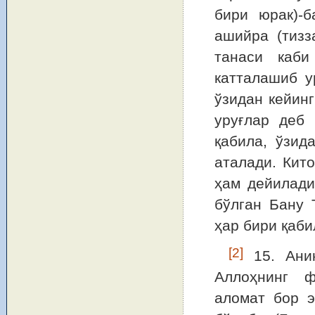
бири юрак)-б
ашийра (тизз
танаси каби
катталашиб у
ўзидан кейин
уруғлар деб
қабила, ўзид
аталади. Кит
ҳам дейилади
бўлган Бану 
ҳар бири қаби
[2]
15. Аниқ
Аллоҳнинг ф
аломат бор э