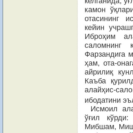
келганида, ўғ
камон ўқлар
отасининг и
кейин учраш
Иброҳим ал
саломнинг 
Фарзандига м
ҳам, ота-она
айрилиқ кун
Каъба қурил
алайҳис-сал
ибодатини эъ
Исмоил ала
ўғил кўрди:
Мибшам, Мишм