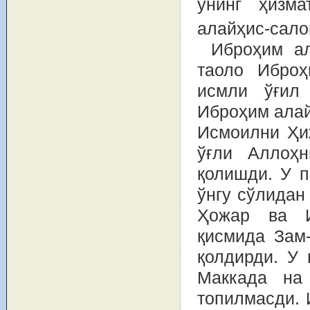
унинг ҳизма
алайҳис-сало
Иброҳим ал
таоло Иброҳ
исмли ўғил
Иброҳим алай
Исмоилни Ҳиж
ўғли Аллоҳн
қолишди. У п
ўнгу сўлидан
Ҳожар ва И
қисмида Зам-
қолдирди. У 
Маккада на
топилмасди. 