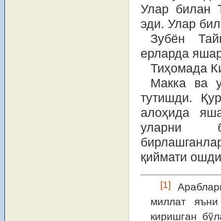
Улар билан 
эди. Улар бил
Зубён Тай
ерларда яшар
Тиҳомада К
Макка ва у
тутишди. Қу
алоҳида яш
уларни б
бирлашганла
қиймати ошди
[1]
Арабларн
миллат яъни
киришган бўл