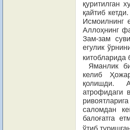
қуритилган х
қайтиб кетди
Исмоилнинг е
Аллоҳнинг фа
Зам-зам сув
егулик ўрнин
китобларида 
Яманлик би
келиб Ҳожа
қолишди. 
атрофидаги 
ривоятларига
саломдан ке
балоғатга ет
ўтиб туришган