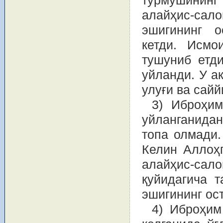
турмушининг
алайҳис-са
эшигининг о
кетди. Исмо
тушуниб етди
уйланди. У а
3) Иброҳим
уйланганидан
топа олмади.
Келин Аллоҳ
алайҳис-сало
қуйидагича т
эшигининг ос
4) Иброҳим