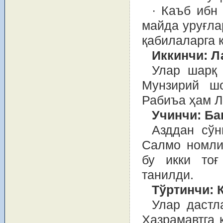
· Каъб ибн
майда уруғла
қабилаларга 
Иккинчи: Л
Улар шарқ 
Мунзирий ш
Рабиъа ҳам Л
Учинчи: Ба
Азддан сўн
Салмо номли
бу икки тоғ
танилди.
Тўртинчи: 
Улар дастл
Хазрамавтга 