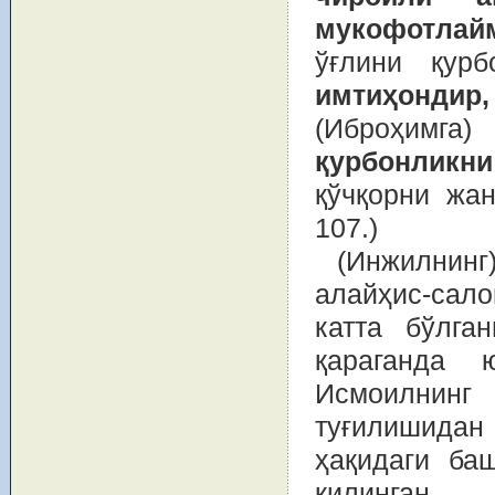
мукофотлай
ўғлини қур
имтиҳонди
(Иброҳимга)
қурбонликн
қўчқорни жан
107.)
(Инжилнин
алайҳис-сало
катта бўлга
қараганда 
Исмоилнинг
туғилишидан 
ҳақидаги ба
қилинган.