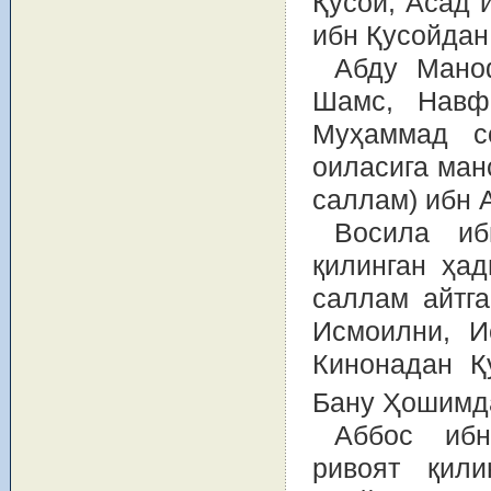
Қусой, Асад 
ибн Қусойдан
Абду Маноф
Шамс, Навф
Муҳаммад с
оиласига ман
саллам) ибн 
Восила иб
қилинган ҳа
саллам айтг
Исмоилни, И
Кинонадан Қ
Бану Ҳошимда
Аббос ибн
ривоят қили