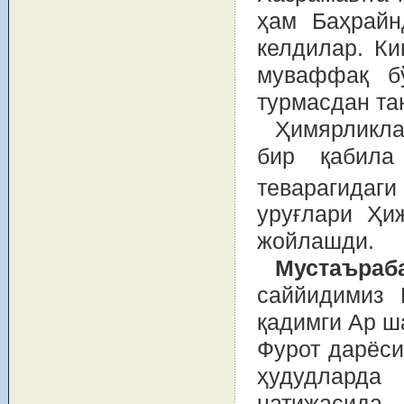
ҳам Баҳрайн
келдилар. Ки
муваффақ бў
турмасдан тан
Ҳимярликла
бир қабил
теварагидаги
уруғлари Ҳи
жойлашди.
Мустаъра
саййидимиз 
қадимги Ар ш
Фурот дарёси
ҳудудлард
натижасида