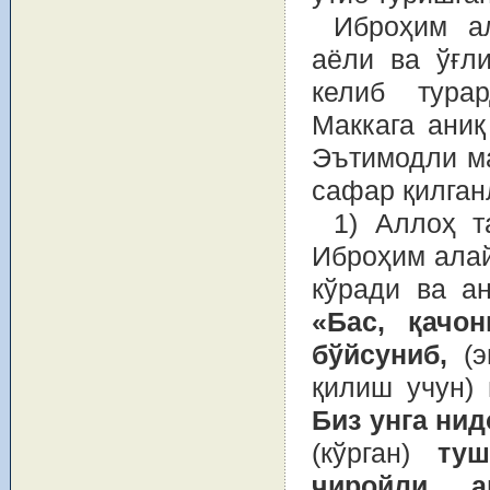
Иброҳим ал
аёли ва ўғл
келиб тура
Маккага аниқ
Эътимодли ма
сафар қилган
1) Аллоҳ т
Иброҳим алай
кўради ва а
«Бас, қачо
бўйсуниб,
(
қилиш учун)
Биз унга нид
(кўрган)
туш
чиройли а