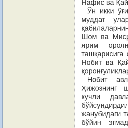
Нафис ва Қай
Ўн икки ўғ
муддат ула
қабилаларни
Шом ва Миср
ярим оролн
ташқарисига 
Нобит ва Қа
қоронғуликла
Нобит ав
Ҳижознинг ш
кучли давл
бўйсундирдил
жанубидаги т
бўйин эгмад