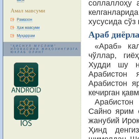
акси
соллаллоҳу 
Амал мавсуми
келганларид
Рамазон
хусусида сўз
Ҳаж мавсуми
Араб диёрл
Муҳаррам
«Араб» кал
"ҲИСНУЛ МУСЛИМ"
ИЛОВАСИНИ ЖИҲОЗИНГИЗГА
ЮКЛАБ ОЛИНГ
чўллар, гиё
Худди шу н
Арабистон 
Арабистон я
кечирган қав
Арабистон
Сайно ярим 
жанубий Ироқ
Ҳинд денгиз