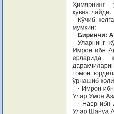
Ҳимярнинг 
қувватлайди.
Кўчиб келг
мумкин:
Биринчи: А
Уларнинг к
Имрон ибн А
ерларида 
даракчилари
томон юрдил
ўрнашиб қол
· Имрон ибн
Улар Умон Аз
· Наср ибн
Улар Шануа А