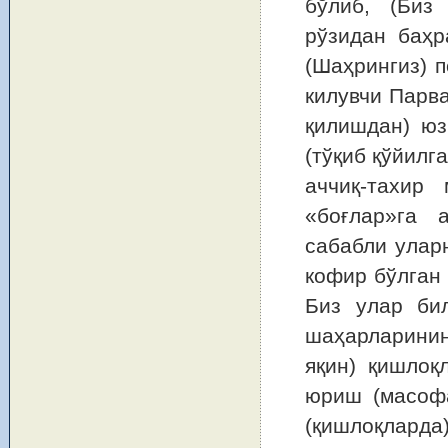
бўлиб, (Биз 
рўзидан баҳр
(Шаҳрингиз) 
килувчи Парва
қилишдан) юз
(тўқиб қўйилг
аччиқ-тахир
«боғлар»га 
сабабли улар
кофир бўлган 
Биз улар би
шаҳарларинин
яқин) қишлоқ
юриш (масофа
(қишлоқлард