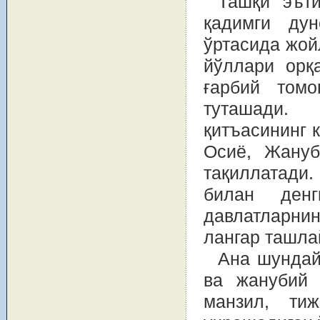
Ташқи эът
қадимги ду
ўртасида жой
йўллари орқ
ғарбий том
туташади.
қитъасининг 
Осиё, Жануб
тақиллатади
билан ден
давлатларни
лангар ташла
Ана шундай
ва жанубий 
манзил, ти