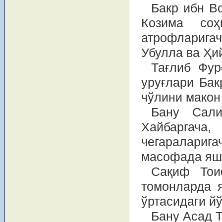
Бакр ибн В
Козима соҳ
атрофларигач
Убулла ва Ҳи
Тағлиб Фур
уруғлари Бак
чўлини макон 
Бану Сал
Хайбаргача
чегаралари
масофада яш
Сақиф Тои
томонларда 
ўртасидаги й
Бану Асад Т