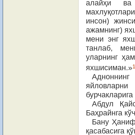
алайҳи ва
махлуқотлари
инсон) жинс
ажамнинг) ях
мени энг ях
танлаб, ме
уларнинг ҳам
яхшисиман.»
Адноннинг 
яйловларни
бурчакларига
Абдул Қай
Баҳрайнга кў
Бану Ҳаниф
қасабасига қў