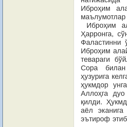
Иброҳим ала
маълумотлар 
Иброҳим а
Ҳарронга, сў
Фаластинни ў
Иброҳим алай
тевараги бў
Сора билан
ҳузурига кел
ҳукмдор унг
Аллоҳга дуо
қилди. Ҳукм
аёл эканига
эътироф этиб