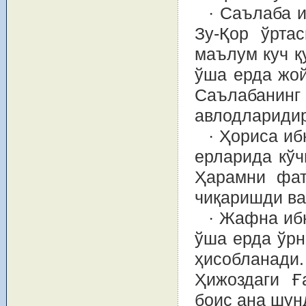
· Саълаба 
Зу-Қор ўрта
маълум куч қ
ўша ерда жой
Саълабанинг
авлодларидир
· Ҳориса иб
ерларида кўч
Ҳарамни фат
чиқаришди ва
· Жафна иб
ўша ерда ўрн
ҳисобланади.
Ҳижоздаги Ғ
боис ана шун