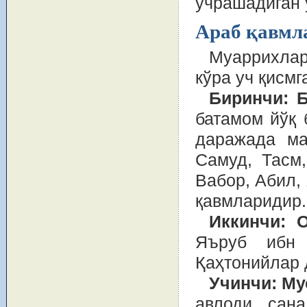
учрашадиган ў
Араб қавмл
Муаррихлар
кўра уч қисмг
Биринчи: Б
батамом йўқ 
даражада ма
Самуд, Тасм
Вабор, Абил,
қавмларидир.
Иккинчи: О
Яъруб ибн 
Қаҳтонийлар 
Учинчи: Му
авлоди сан