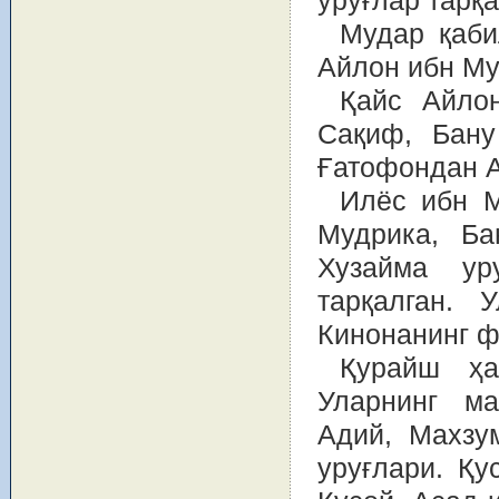
уруғлар тарқ
Мудар қаби
Айлон ибн Му
Қайс Айло
Сақиф, Бану
Ғатофондан А
Илёс ибн М
Мудрика, Б
Хузайма ур
тарқалган.
Кинонанинг ф
Қурайш ҳа
Уларнинг ма
Адий, Махзу
уруғлари. Қу