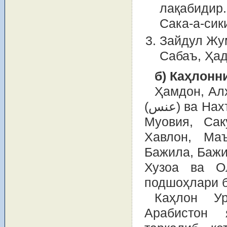
лақабидир.
Сака-а-сик
Зайдул Жум
Сабаъ, Ҳад
б) Каҳлонн
Ҳамдон, Ал
(عنس) ва Нахъ), Лахм (Лахмдан: Кинда, Киндадан: Бану
Муовия, Сакун
Хавлон, Ма
Бажила, Бажил
Хузоа ва О
подшоҳлари 
Каҳлон У
Арабистон 