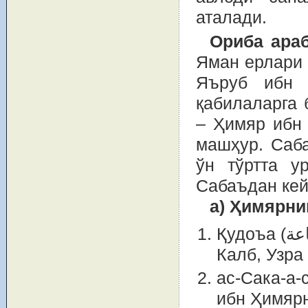
аталади.
Ориба ара
Яман ерлари 
Яъруб ибн 
қабилаларга 
– Ҳимяр ибн
машҳур. Саба
ўн тўртта у
Сабаъдан кей
а) Ҳимярни
Қудоъа (قضاعة) уруғи: ундан Баҳроъ, Балий, Қайн,
Калб, Узра
ас-Сака-а-сик (السكاسك) уруғи: улар З
ибн Ҳимярн