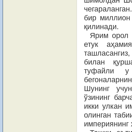
шимолдан Шо
чегараланган
бир миллион 
қилинади.
Ярим орол 
етук аҳамия
ташласангиз,
билан қурш
туфайли у
бегоналарнин
Шунинг учу
ўзининг барч
икки улкан и
олинган таби
империянинг 