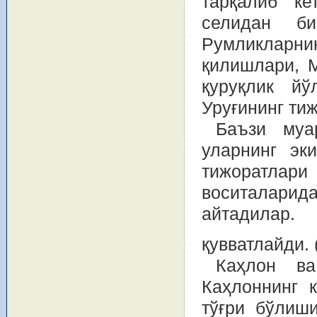
тарқалиб ке
селидан б
Румликларнин
қилишлари, 
қуруқлик й
Уруғининг тиж
Баъзи муа
уларнинг эк
тижоратлари
воситаларида
айтадилар
қувватлайди. 
Каҳлон ва
Каҳлоннинг 
тўғри бўлиш