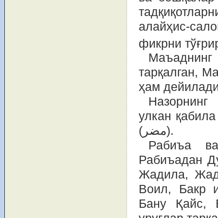
тадқиқотлар
алайҳис-сал
фикрни тўғрир
Маъаднинг
тарқалган, М
ҳам дейилади
Назорнинг 
улкан қабила
(مضر).
Рабиъа ва
Рабиъадан Дубайъа (ضُبَيعة) ва А
Жадила, Жад
Воил, Бакр 
Бану Қайс,