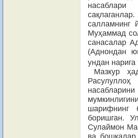
насаблари
сақлаганлар.
салламнинг 
Муҳаммад со
санасалар Ад
(Аднондан юқ
ундан нарига
Мазкур ҳа
Расулуллоҳ
насабларин
мумкинлиги
шарифнинг 
боришган. У
Сулаймон Ма
ва бошқалар 