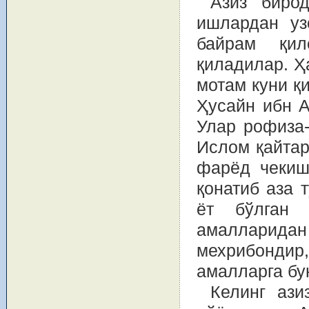
Азиз биро
ишлардан уз
байрам қи
қиладилар. Ҳ
мотам куни қ
Ҳусайн ибн А
Улар рофиза-
Ислом қайтар
фарёд чекиш
қонатиб аза 
ёт бўлган 
амалларид
мехрибондир,
амалларга б
Келинг ази