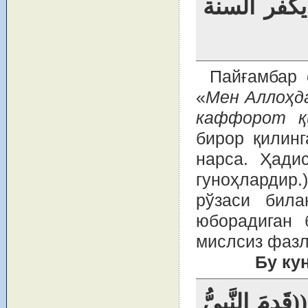
كفر السنة
Пайғамбар 
«
Мен Аллоҳда
каффорот қ
бирор қилин
нарса. Ҳади
гуноҳлардир.
рўзаси била
юборадиган 
мислсиз фазл
Бу ку
َدِمَ النَّبِيُّ