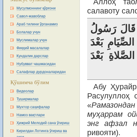
Аллоҳ тао
Мусулмоннинг қўрғони
салавоту сал
Савол-жавоблар
Араб тилини ўрганамиз
: قَالَ رَسُولُ
Болалар учун
لصِّيَامِ بَعْدَ
Муслималар учун
Фиқҳий масалалар
لصَّلاةِ بَعْدَ
Кундалик дарслар
Нубувват чашмасидан
Салафлар дурдоналаридан
Қўшимча бўлим
Абу Ҳурайр
Видеолар
Расулуллоҳ 
Туширмалар
«
Рамазонда
Мухтор саҳифалар
муҳаррам ой
Намоз вақтлари
энг афзал н
Ҳижрий Мелодий сана ўгириш
ривояти).
Кирилдан Лотинга ўгириш ва