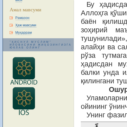
акси
Бу ҳадисд
Амал мавсуми
Аллоҳга қўши
Рамазон
баён қилишд
Ҳаж мавсуми
зоҳирий ма
Муҳаррам
тушунилади»
"ҲИСНУЛ МУСЛИМ"
алайҳи ва са
ИЛОВАСИНИ ЖИҲОЗИНГИЗГА
ЮКЛАБ ОЛИНГ
рўза тутмаг
ҳадисдан му
балки унда и
қилингани ту
Ошур
Уламоларн
ойининг ўнин
Унинг фазил