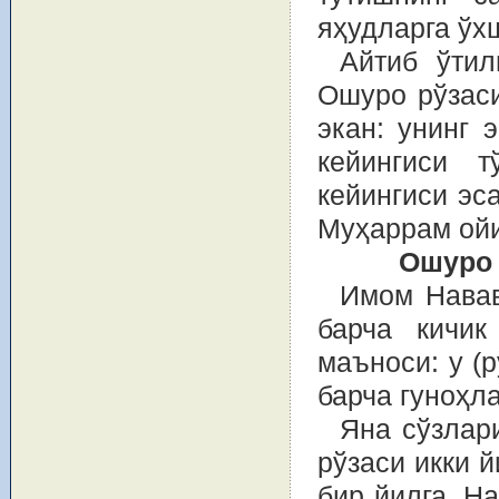
яҳудларга ўхш
Айтиб ўтил
Ошуро рўзаси
экан: унинг 
кейингиси т
кейингиси эс
Муҳаррам ойи
Ошуро 
Имом Навав
барча кичик
маъноси: у (р
барча гуноҳл
Яна сўзлар
рўзаси икки 
бир йилга. Н