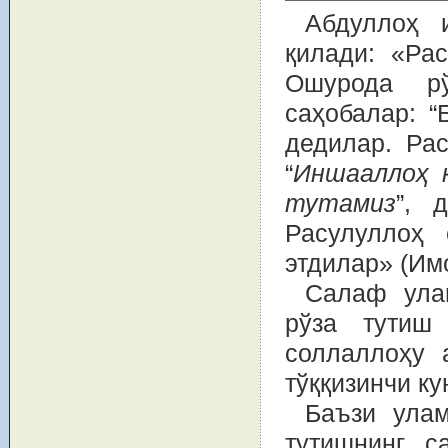
Абдуллоҳ 
қилади: «Ра
Ошурода рў
саҳобалар: “
дедилар. Ра
“
Иншааллоҳ к
тутамиз
”, 
Расулуллоҳ
этдилар» (Им
Салаф улам
рўза тутиш
соллаллоҳу 
тўққизинчи ку
Баъзи улам
тутишнинг с