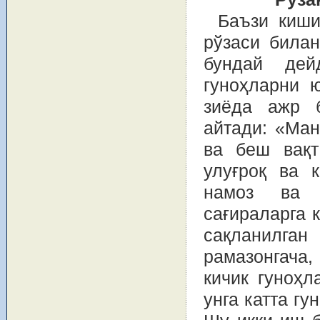
Баъзи киши
рўзаси билан
бундай дей
гуноҳларни 
зиёда ажр б
айтади: «Ман
ва беш вақ
улуғроқ ва к
намоз ва р
сағираларга 
сақланилг
рамазонгача
кичик гуноҳ
унга катта г