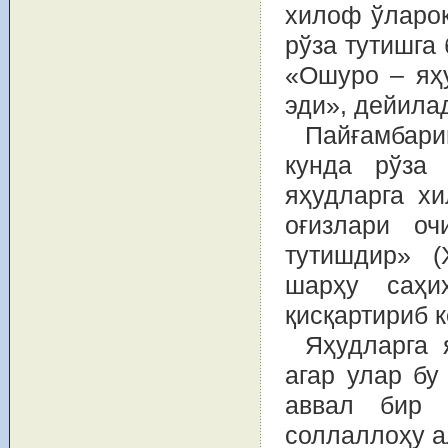
хилоф ўлароқ
рўза тутишга
«Ошуро – яҳу
эди», дейила
Пайғамбари
кунда рўза 
яҳудларга х
оғизлари оч
тутишдир» 
шарҳу саҳи
қисқартириб 
Яҳудларга 
агар улар бу
аввал бир 
соллаллоҳу а