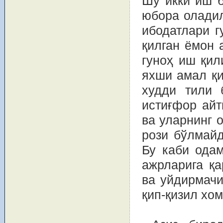
Шу икки иш б
юбора оладил
ибодатлари г
қилган ёмон 
гуноҳ иш қил
яхши амал қи
худди тили 
истиғфор айт
ва уларнинг о
рози бўлмайд
Бу каби одам
ажрларига қа
ва уйдирмачи
қип-қизил хо