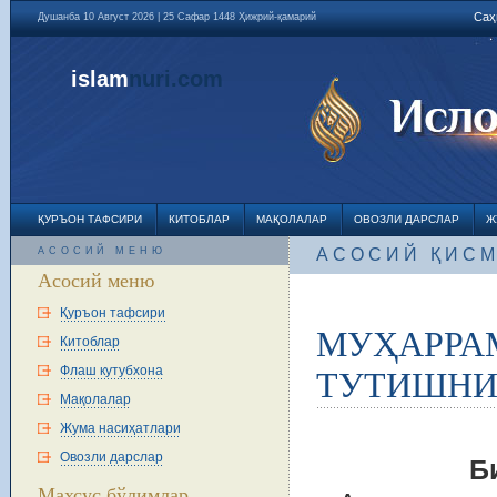
Саҳ
Душанба 10 Август 2026 | 25 Сафар 1448 Ҳижрий-қамарий
islam
nuri
.com
ҚУРЪОН ТАФСИРИ
КИТОБЛАР
МАҚОЛАЛАР
ОВОЗЛИ ДАРСЛАР
Ж
АСОСИЙ МЕНЮ
АСОСИЙ ҚИС
Асосий меню
Қуръон тафсири
МУҲАРРАМ
Китоблар
Флаш кутубхона
ТУТИШНИ
Мақолалар
Жума насиҳатлари
Овозли дарслар
Б
Махсус бўлимлар