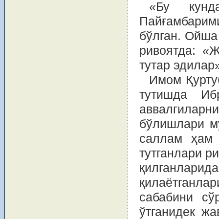
«Бу кунд
Пайғамбари
бўлган. Ойша
ривоятда: «
тутар эдилар
Имом Қурту
тутишда Иб
аввалгиларн
бўлишлари м
саллам ҳам 
тутганлари р
қилганларида
қилаётганла
сабабини сў
ўтганидек жа