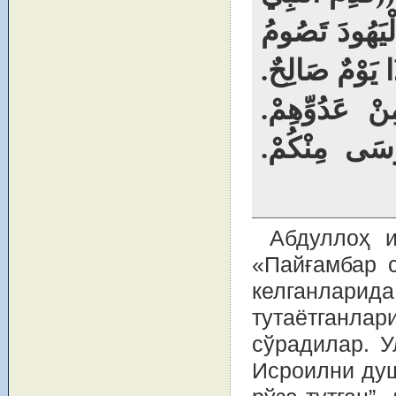
لْيَهُودَ تَصُومُ
ا يَوْمٌ صَالِحٌ
ِنْ عَدُوِّهِمْ
ُوسَى مِنْكُمْ
Абдуллоҳ и
«Пайғамбар 
келганлари
тутаётганла
сўрадилар. У
Исроилни душ