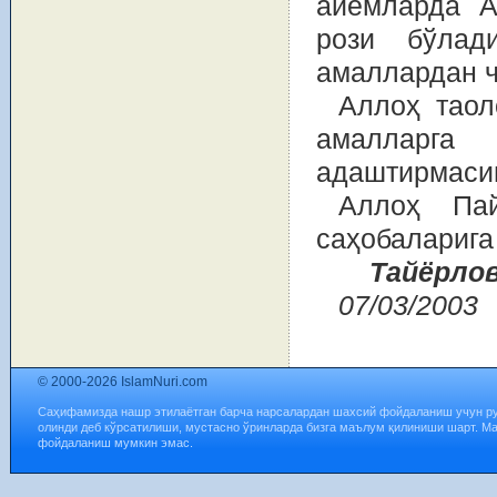
айёмларда А
рози бўлад
амаллардан ч
Аллоҳ таол
амалларга 
адаштирмаси
Аллоҳ Пай
саҳобаларига
Тайёрло
07/03/2003
© 2000-2026 IslamNuri.com
Саҳифамизда нашр этилаётган барча нарсалардан шахсий фойдаланиш учун р
олинди деб кўрсатилиши, мустасно ўринларда бизга маълум қилиниши шарт. М
фойдаланиш мумкин эмас.