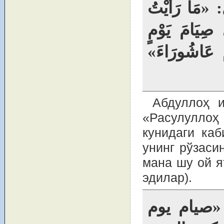
: «مَا رَأَيْتُ
ى صِيَامَ يَوْمٍ
ْمَ عَاشُورَاءَ
Абдуллоҳ и
«Расулуллоҳ
кунидаги каб
унинг рўзаси
мана шу ой я
эдилар).
«صيام يوم