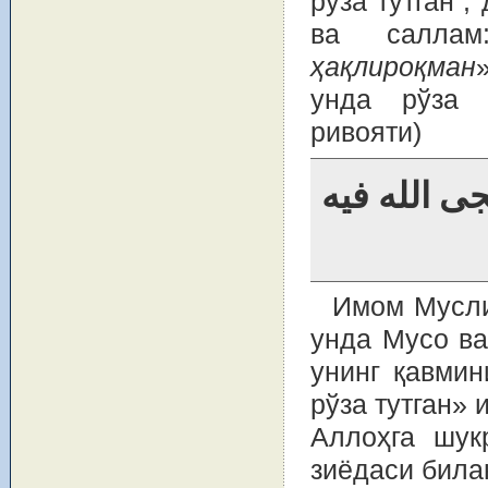
рўза тутган”
ва салла
ҳақлироқман
унда рўза 
ривояти)
ى الله فيه
Имом Мусли
унда Мусо ва
унинг қавмин
рўза тутган»
Аллоҳга шук
зиёдаси билан