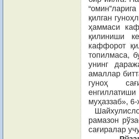
“омин”лариг
қилган гуноҳ
ҳаммаси каф
қилиниши ке
каффорот қи
топилмаса, б
унинг дараж
амаллар битта
гуноҳ сағ
енгиллатиши
муҳаззаб», 6-
Шайхулисло
рамазон рўза
сағиралар уч
Рўза