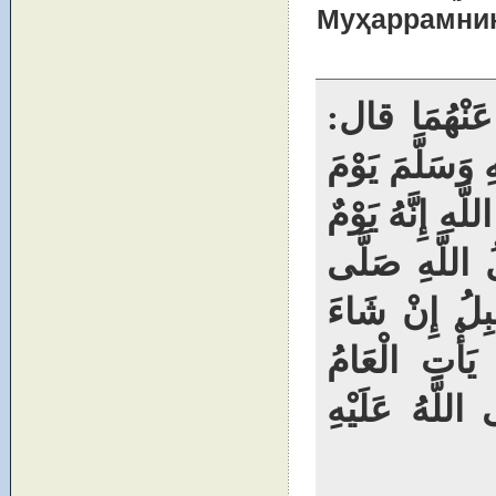
Муҳаррамнин
 عَنْهُمَا قال
((سَلَّمَ يَوْمَ
هِ إِنَّهُ يَوْمٌ
 اللَّهِ صَلَّى
قْبِلُ إِنْ شَاءَ
يَأْتِ الْعَامُ
اللَّهُ عَلَيْهِ