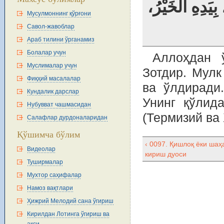
ِيَدِهِ الْخَيْرُ
Мусулмоннинг қўрғони
Савол-жавоблар
Араб тилини ўрганамиз
Болалар учун
Аллоҳдан ў
Муслималар учун
Зотдир. Мулк
Фиқҳий масалалар
ва ўлдиради.
Кундалик дарслар
Унинг қўлид
Нубувват чашмасидан
(Термизий ва 
Салафлар дурдоналаридан
Қўшимча бўлим
‹ 0097. Қишлоқ ёки шаҳ
Видеолар
кириш дуоси
Туширмалар
Мухтор саҳифалар
Намоз вақтлари
Ҳижрий Мелодий сана ўгириш
Кирилдан Лотинга ўгириш ва