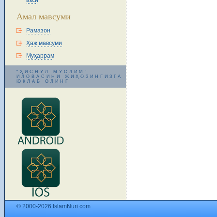
акси
Амал мавсуми
Рамазон
Ҳаж мавсуми
Муҳаррам
"ҲИСНУЛ МУСЛИМ"
ИЛОВАСИНИ ЖИҲОЗИНГИЗГА
ЮКЛАБ ОЛИНГ
© 2000-2026 IslamNuri.com