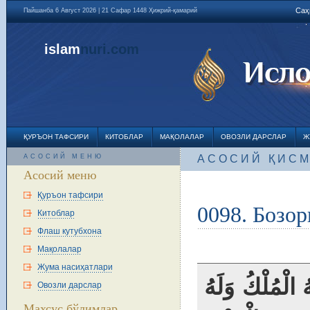
Саҳ
Пайшанба 6 Август 2026 | 21 Сафар 1448 Ҳижрий-қамарий
islam
nuri
.com
ҚУРЪОН ТАФСИРИ
КИТОБЛАР
МАҚОЛАЛАР
ОВОЗЛИ ДАРСЛАР
Ж
АСОСИЙ МЕНЮ
АСОСИЙ ҚИС
Асосий меню
Қуръон тафсири
0098. Бозо
Китоблар
Флаш кутубхона
Мақолалар
Жума насиҳатлари
( الْمُلْكُ وَلَهُ
Овозли дарслар
Махсус бўлимлар