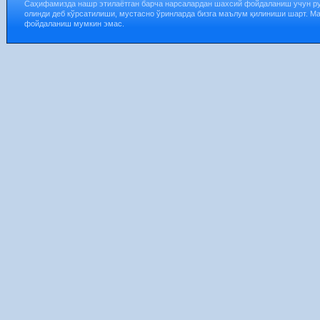
Саҳифамизда нашр этилаётган барча нарсалардан шахсий фойдаланиш учун р
олинди деб кўрсатилиши, мустасно ўринларда бизга маълум қилиниши шарт. М
фойдаланиш мумкин эмас.