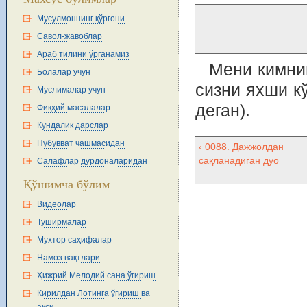
Мусулмоннинг қўрғони
Савол-жавоблар
Араб тилини ўрганамиз
Мени кимнин
Болалар учун
сизни яхши к
Муслималар учун
деган).
Фиқҳий масалалар
Кундалик дарслар
Нубувват чашмасидан
‹ 0088. Дажжолдан
сақланадиган дуо
Салафлар дурдоналаридан
Қўшимча бўлим
Видеолар
Туширмалар
Мухтор саҳифалар
Намоз вақтлари
Ҳижрий Мелодий сана ўгириш
Кирилдан Лотинга ўгириш ва