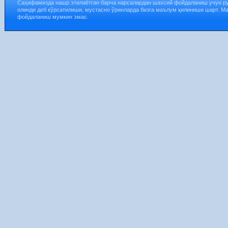
Саҳифамизда нашр этилаётган барча нарсалардан шахсий фойдаланиш учун р
олинди деб кўрсатилиши, мустасно ўринларда бизга маълум қилиниши шарт. М
фойдаланиш мумкин эмас.