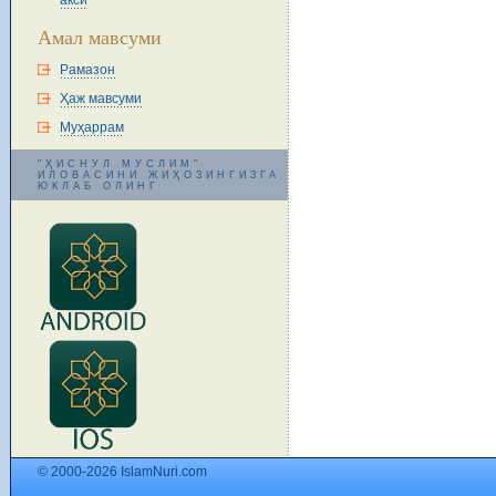
акси
Амал мавсуми
Рамазон
Ҳаж мавсуми
Муҳаррам
"ҲИСНУЛ МУСЛИМ"
ИЛОВАСИНИ ЖИҲОЗИНГИЗГА
ЮКЛАБ ОЛИНГ
© 2000-2026 IslamNuri.com