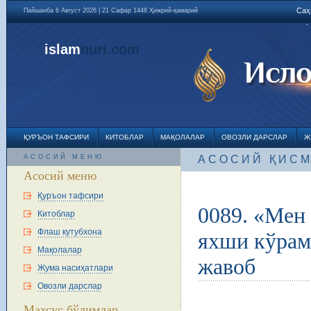
Саҳ
Пайшанба 6 Август 2026 | 21 Сафар 1448 Ҳижрий-қамарий
islam
nuri
.com
ҚУРЪОН ТАФСИРИ
КИТОБЛАР
МАҚОЛАЛАР
ОВОЗЛИ ДАРСЛАР
Ж
АСОСИЙ МЕНЮ
АСОСИЙ ҚИС
Асосий меню
Қуръон тафсири
0089. «Мен
Китоблар
Флаш кутубхона
яхши кўрам
Мақолалар
жавоб
Жума насиҳатлари
Овозли дарслар
Махсус бўлимлар