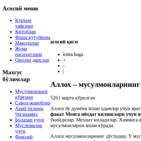
Асосий меню
Қуръон
тафсири
Китоблар
Флаш кутубхона
асосий қисм
Мақолалар
Жума
lotinchaga
насиҳатлари
+
Овозли дарслар
-
|
Махсус
бўлимлар
Аллох – мусулмонларнинг
Мусулмоннинг
қўрғони
5261
марта кўрилган
Савол-жавоблар
Араб тилини
Аллох бу дунёни яхши одамлар учун яра
ўрганамиз
факат Менга ибодат килишлари учун 
Болалар учун
ўкийдилар. Мехнат киладилар. Хаммага 
Муслималар
мусулмонларни яхши кўради.
учун
Аллох мусулмонларнинг дўстидир. У мусу
Фиқҳий