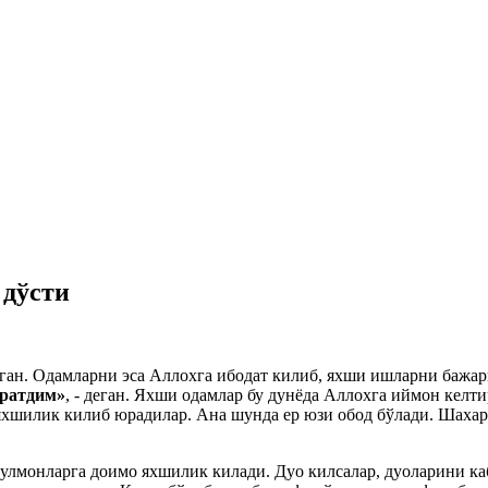
 дўсти
тган. Одамларни эса Аллохга ибодат килиб, яхши ишларни бажа
яратдим»
, - деган. Яхши одамлар бу дунёда Аллохга иймон келт
яхшилик килиб юрадилар. Ана шунда ер юзи обод бўлади. Шаха
лмонларга доимо яхшилик килади. Дуо килсалар, дуоларини кабу