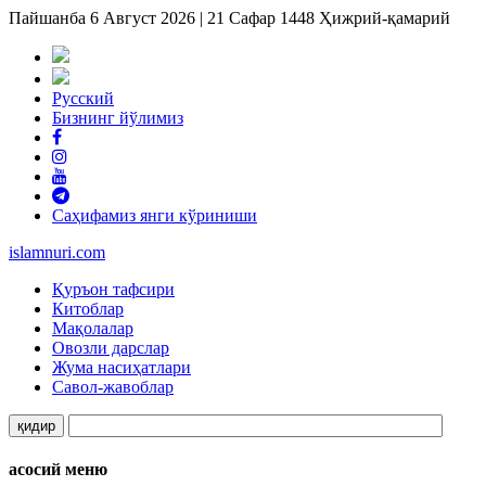
Пайшанба 6 Август 2026 | 21 Сафар 1448 Ҳижрий-қамарий
Русский
Бизнинг йўлимиз
Саҳифамиз янги кўриниши
islam
nuri
.com
Қуръон тафсири
Китоблар
Мақолалар
Овозли дарслар
Жума насиҳатлари
Савол-жавоблар
асосий меню