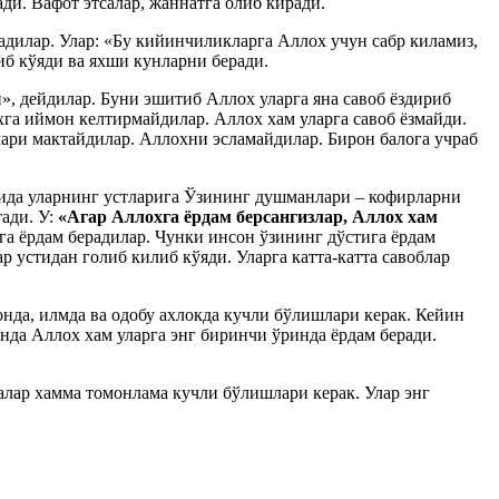
ади. Вафот этсалар, жаннатга олиб киради.
адилар. Улар: «Бу кийинчиликларга Аллох учун сабр киламиз,
иб кўяди ва яхши кунларни беради.
, дейдилар. Буни эшитиб Аллох уларга яна савоб ёздириб
хга иймон келтирмайдилар. Аллох хам уларга савоб ёзмайди.
злари мактайдилар. Аллохни эсламайдилар. Бирон балога учраб
ъзида уларнинг устларига Ўзининг душманлари – кофирларни
ади. У:
«Агар Аллохга ёрдам берсангизлар, Аллох хам
га ёрдам берадилар. Чунки инсон ўзининг дўстига ёрдам
 устидан голиб килиб кўяди. Уларга катта-катта савоблар
да, илмда ва одобу ахлокда кучли бўлишлари керак. Кейин
да Аллох хам уларга энг биринчи ўринда ёрдам беради.
алар хамма томонлама кучли бўлишлари керак. Улар энг