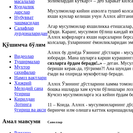
золимлардан куткар!» – деб харакат килс
масалалар
Кундалик
Мусулмонлар кийин ахволга тушиб колсал
дарслар
яхши кунлар келиши учун Аллох айтганид
Нубувват
чашмасидан
Агар мусулмонлар яхшиликка етишсалар, 
Салафлар
кўяди. Каранг, мусулмон бўлиш кандай я
дурдоналаридан
Аллох кофирларга яхши нарсаларни берса,
колсалар, ўзларининг ёмонликларидан эм
Қўшимча бўлим
Аллох бу дунёда Ўзининг дўстлари - мус
Видеолар
юборади. Мана шуларга карши курашингла
Туширмалар
сизларга ёрдам беради!..»
– деган. Мусу
Мухтор
бериши керак-да, тўгрими?! Ана шундан 
саҳифалар
ёзади ва охирида мукофотлар беради.
Намоз вақтлари
Ҳижрий
Аллох Ўзининг дўстларини хамма томонл
Мелодий сана
бошка ишларда хам кучли бўлишлари лози
ўгириш
Кучсиз мусулмонларга эса кейин ёрдам б
Кирилдан
Лотинга
11 – Коида. Аллох - мусулмонларнинг дў
ўгириш ва акси
биринчи илм олишга каттик киришадилар
Амал мавсуми
Саволлар
Рамазон