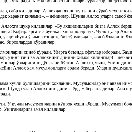
алар, куткаради. Касал бўлиб колиб, шифо сўрасалар, шифо юбор
ар, сабр киладилар. Аллохдан яхши кунларни сўраб мехнат кил
ек харакат киламиз», – дейдилар. Шунда Аллох уларга савоб ёз
Аллохга шукр киладилар. «Бу яхшиликларни бизга Аллох берди»
хши-а! Кофирларга эса бунака яхшиликлар йўк. Чунки улар Алло
 улар: «Буни ўзимиз топдик, биз зўрмиз-да!», – деб ўзларини ў
ас, бировлардан кўрадилар.
улмонларни синаб кўради. Уларга баъзида офатлар юборади. Ба
р, ўзингизни ва Аллохнинг динини химоя килинглар! – деб айт
лмонлар ўзларининг дўстлари бўлган Аллохга, яъни, Унинг дини
кейин Аллох хам мусулмонларга ёрдам беради. Уларни душманлар
ама кучли бўлишларини хохлайди. Мусулмонлар энг аввал иймон
м. Шунда улар Аллохнинг динига ёрдам бера оладилар. Ана шун
еради.
сти. У кучли мусулмонларни кўпрок яхши кўради. Мусулмон бол
. Ўкиганларига амал киладилар.