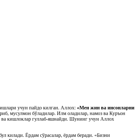
ришлари учун пайдо килган. Аллох:
«Мен жин ва инсонларни
ириб, мусулмон бўладилар. Илм оладилар, намоз ва Куръон
р ва кишлоклар гуллаб-яшнайди. Шунинг учун Аллох
л килади. Ёрдам сўрасалар, ёрдам беради. «Бизни